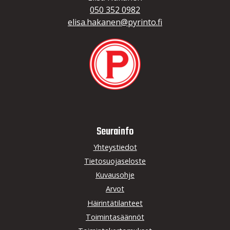
050 352 0982
elisa.hakanen@pyrinto.fi
Seurainfo
Yhteystiedot
Tietosuojaseloste
Kuvausohje
Arvot
Häirintätilanteet
Toimintasäännöt