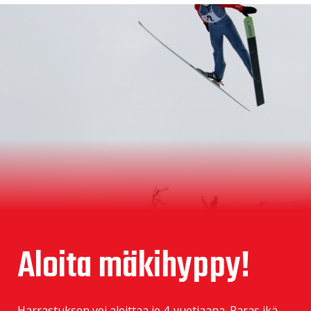
Aloita mäkihyppy!
Harrastuksen voi aloittaa jo 4-vuotiaana. Paras ikä