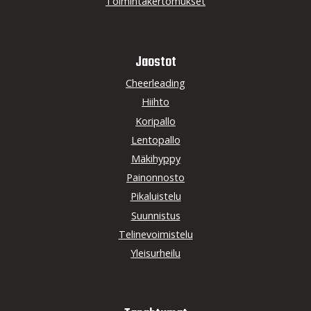
Toimintakertomukset
Jaostot
Cheerleading
Hiihto
Koripallo
Lentopallo
Mäkihyppy
Painonnosto
Pikaluistelu
Suunnistus
Telinevoimistelu
Yleisurheilu