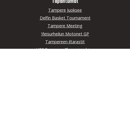
Tapahtumat
Tampere Juoksee
Delfin Basket Tournament
Tampere Meeting
Yleisurheilun Motonet GP
Tampereen iltarastit
U20 European Championships
Seuran yhteistyö­kumppanit
Pihlajalinna
LähiTapiola Pirkanmaa
AVANT
Varalan urheiluopisto
Intersport Lielahti