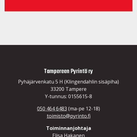
Tampereen Pyrintö ry
Pyhäjärvenkatu 5 H (Klingendahlin sisäpiha)
33200 Tampere
Y-tunnus: 0155615-8
050 464 6483
(ma-pe 12-18)
toimisto@pyrinto.fi
Toiminnanjohtaja
Elisa Hakanen