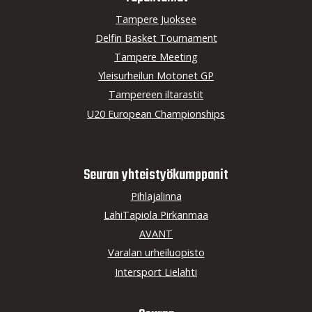
Tampere Juoksee
Delfin Basket Tournament
Tampere Meeting
Yleisurheilun Motonet GP
Tampereen iltarastit
U20 European Championships
Seuran yhteistyö­kumppanit
Pihlajalinna
LähiTapiola Pirkanmaa
AVANT
Varalan urheiluopisto
Intersport Lielahti