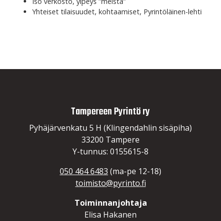
Iso verkosto, ylpeys ”meistä”
Yhteiset tilaisuudet, kohtaamiset, Pyrintöläinen-lehti
Tampereen Pyrintö ry
Pyhäjärvenkatu 5 H (Klingendahlin sisäpiha)
33200 Tampere
Y-tunnus: 0155615-8
050 464 6483
(ma-pe 12-18)
toimisto@pyrinto.fi
Toiminnanjohtaja
Elisa Hakanen