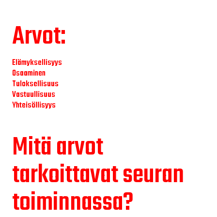
Arvot:
Elämyksellisyys
Osaaminen
Tuloksellisuus
Vastuullisuus
Yhteisöllisyys
Mitä arvot
tarkoittavat seuran
toiminnassa?