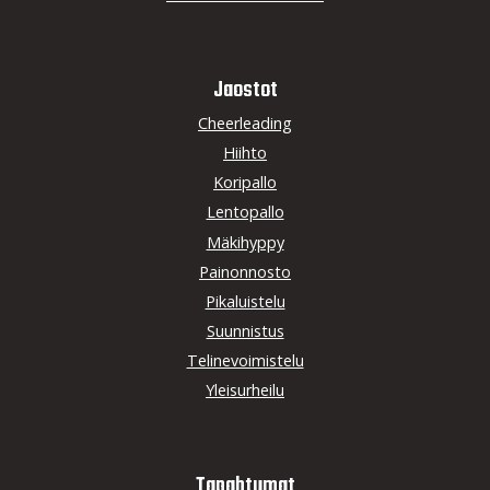
Jaostot
Cheerleading
Hiihto
Koripallo
Lentopallo
Mäkihyppy
Painonnosto
Pikaluistelu
Suunnistus
Telinevoimistelu
Yleisurheilu
Tapahtumat