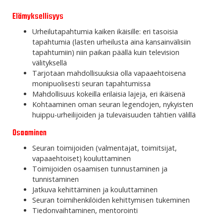
Elämyksellisyys
Urheilutapahtumia kaiken ikäisille: eri tasoisia
tapahtumia (lasten urheilusta aina kansainvälisiin
tapahtumiin) niin paikan päällä kuin television
välityksellä
Tarjotaan mahdollisuuksia olla vapaaehtoisena
monipuolisesti seuran tapahtumissa
Mahdollisuus kokeilla erilaisia lajeja, eri ikäisenä
Kohtaaminen oman seuran legendojen, nykyisten
huippu-urheilijoiden ja tulevaisuuden tähtien välillä
Osaaminen
Seuran toimijoiden (valmentajat, toimitsijat,
vapaaehtoiset) kouluttaminen
Toimijoiden osaamisen tunnustaminen ja
tunnistaminen
Jatkuva kehittäminen ja kouluttaminen
Seuran toimihenkilöiden kehittymisen tukeminen
Tiedonvaihtaminen, mentorointi