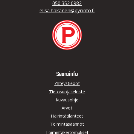
050 352 0982
elisa.hakanen@pyrinto.fi
Seurainfo
Yhteystiedot
Tietosuojaseloste
Kuvausohje
Arvot
Häirintätilanteet
Toimintasäännöt
Toimintakertomukset