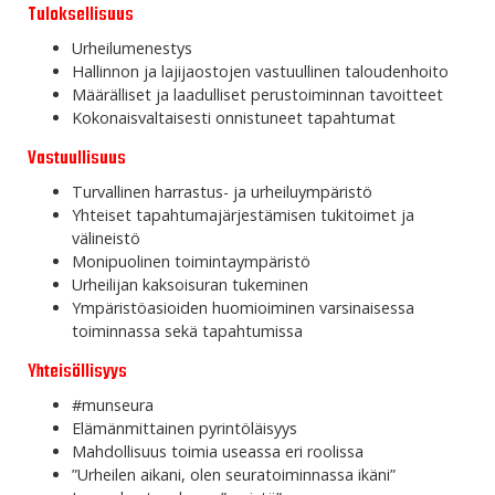
Tuloksellisuus
Urheilumenestys
Hallinnon ja lajijaostojen vastuullinen taloudenhoito
Määrälliset ja laadulliset perustoiminnan tavoitteet
Kokonaisvaltaisesti onnistuneet tapahtumat
Vastuullisuus
Turvallinen harrastus- ja urheiluympäristö
Yhteiset tapahtumajärjestämisen tukitoimet ja
välineistö
Monipuolinen toimintaympäristö
Urheilijan kaksoisuran tukeminen
Ympäristöasioiden huomioiminen varsinaisessa
toiminnassa sekä tapahtumissa
Yhteisöllisyys
#munseura
Elämänmittainen pyrintöläisyys
Mahdollisuus toimia useassa eri roolissa
”Urheilen aikani, olen seuratoiminnassa ikäni”