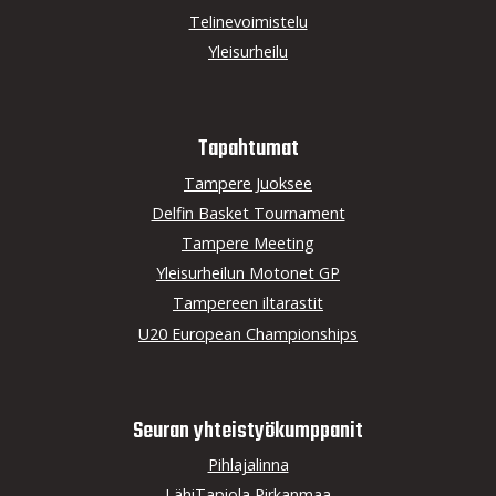
Telinevoimistelu
Yleisurheilu
Tapahtumat
Tampere Juoksee
Delfin Basket Tournament
Tampere Meeting
Yleisurheilun Motonet GP
Tampereen iltarastit
U20 European Championships
Seuran yhteistyö­kumppanit
Pihlajalinna
LähiTapiola Pirkanmaa