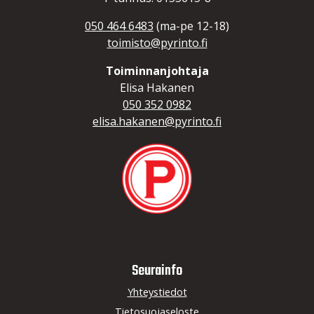
050 464 6483
(ma-pe 12-18)
toimisto@pyrinto.fi
Toiminnanjohtaja
Elisa Hakanen
050 352 0982
elisa.hakanen@pyrinto.fi
Seurainfo
Yhteystiedot
Tietosuojaseloste