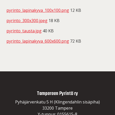
pyrinto_lapinakyva_100x100.png
12 KB
pyrinto_300x300.jpeg
18 KB
pyrinto_tausta.jpg
40 KB
pyrinto_lapinakyva_600x600.png
72 KB
Tampereen Pyrintö ry
Pyhäjärvenkatu 5 H (Klingendahlin sisäpiha)
33200 Tampere
Y-tunnus: 0155615-8