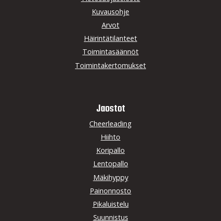
Kuvausohje
Arvot
Häirintätilanteet
Toimintasäännöt
Toimintakertomukset
Jaostot
Cheerleading
Hiihto
Koripallo
Lentopallo
Mäkihyppy
Painonnosto
Pikaluistelu
Suunnistus