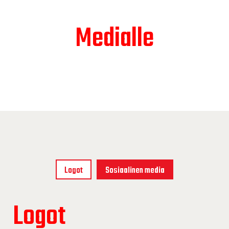
Medialle
Logot
Sosiaalinen media
Logot