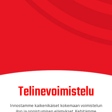
Telinevoimistelu
Innostamme kaikenikäiset kokemaan voimistelun
ilon ja onnistumisen elämykset. Kehitämme