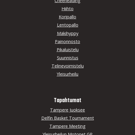
Cheerleading
Hiihto
Koripallo
Lentopallo
Mäkihyppy
Painonnosto
Pikaluistelu
Suunnistus
Telinevoimistelu
Yleisurheilu
Tapahtumat
Tampere Juoksee
Delfin Basket Tournament
Tampere Meeting
Yleisurheilun Motonet GP