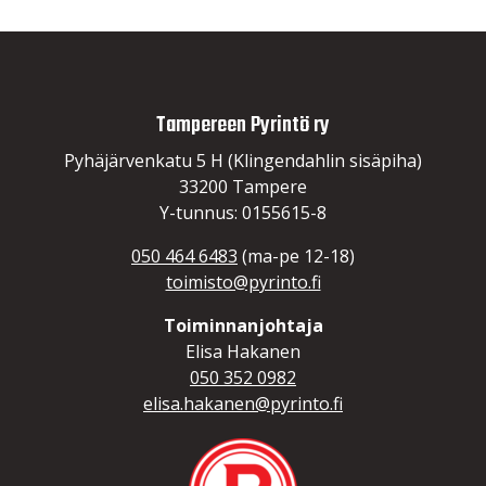
Tampereen Pyrintö ry
Pyhäjärvenkatu 5 H (Klingendahlin sisäpiha)
33200 Tampere
Lue lisää
Y-tunnus: 0155615-8
050 464 6483
(ma-pe 12-18)
toimisto@pyrinto.fi
Toiminnanjohtaja
Elisa Hakanen
050 352 0982
elisa.hakanen@pyrinto.fi