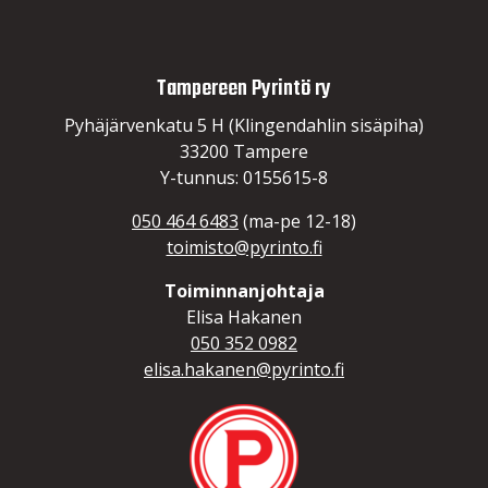
Tampereen Pyrintö ry
Pyhäjärvenkatu 5 H (Klingendahlin sisäpiha)
33200 Tampere
Y-tunnus: 0155615-8
050 464 6483
(ma-pe 12-18)
toimisto@pyrinto.fi
Toiminnanjohtaja
Elisa Hakanen
050 352 0982
elisa.hakanen@pyrinto.fi