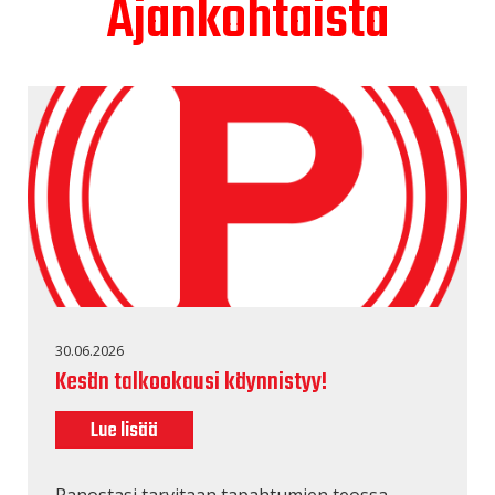
Ajankohtaista
30.06.2026
Kesän talkookausi käynnistyy!
Lue lisää
Panostasi tarvitaan tapahtumien teossa,