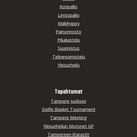
Koripallo
Lentopallo
Mäkihyppy
Painonnosto
Pikaluistelu
Suunnistus
Telinevoimistelu
Yleisurheilu
Tapahtumat
Tampere Juoksee
Delfin Basket Tournament
Tampere Meeting
Yleisurheilun Motonet GP
Tampereen iltarastit