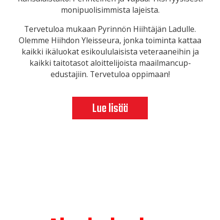
monipuolisimmista lajeista.
Tervetuloa mukaan Pyrinnön Hiihtäjän Ladulle.
Olemme Hiihdon Yleisseura, jonka toiminta kattaa
kaikki ikäluokat esikoululaisista veteraaneihin ja
kaikki taitotasot aloittelijoista maailmancup-
edustajiin. Tervetuloa oppimaan!
Lue lisää