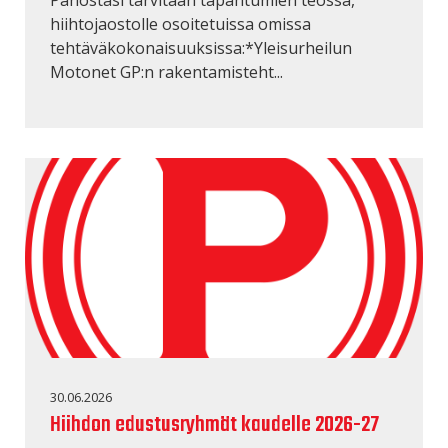
hiihtojaostolle osoitetuissa omissa
tehtäväkokonaisuuksissa:*Yleisurheilun
Motonet GP:n rakentamisteht...
30.06.2026
Hiihdon edustusryhmät kaudelle 2026-27