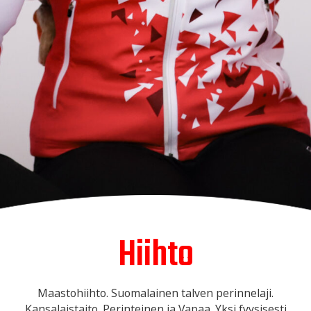
Hiihto
Maastohiihto. Suomalainen talven perinnelaji.
Kansalaistaito. Perinteinen ja Vapaa. Yksi fyysisesti