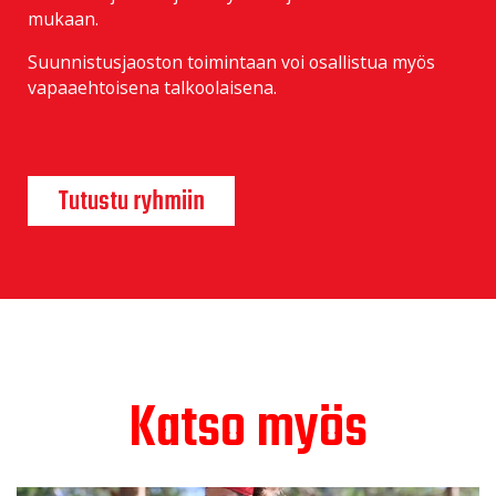
mukaan.
Suunnistusjaoston toimintaan voi osallistua myös
vapaaehtoisena talkoolaisena.
Tutustu ryhmiin
Katso myös