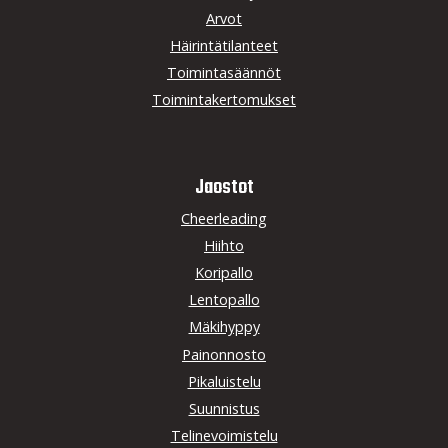
Arvot
Häirintätilanteet
Toimintasäännöt
Toimintakertomukset
Jaostot
Cheerleading
Hiihto
Koripallo
Lentopallo
Mäkihyppy
Painonnosto
Pikaluistelu
Suunnistus
Telinevoimistelu