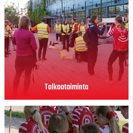
Lue lisää
Talkootoiminta