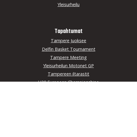
Yleisurheilu
Tapahtumat
Tampere Juoksee
Delfin Basket Tournament
Tampere Meeting
Yleisurheilun Motonet GP
Tampereen iltarastit
U20 European Championships
Seuran yhteistyö­kumppanit
Pihlajalinna
LähiTapiola Pirkanmaa
AVANT