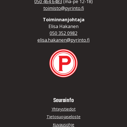
050 464 6483
(ma-pe 12-18)
toimisto@pyrinto.fi
Toiminnanjohtaja
Elisa Hakanen
050 352 0982
elisa.hakanen@pyrinto.fi
Seurainfo
Yhteystiedot
Tietosuojaseloste
Kuvausohje