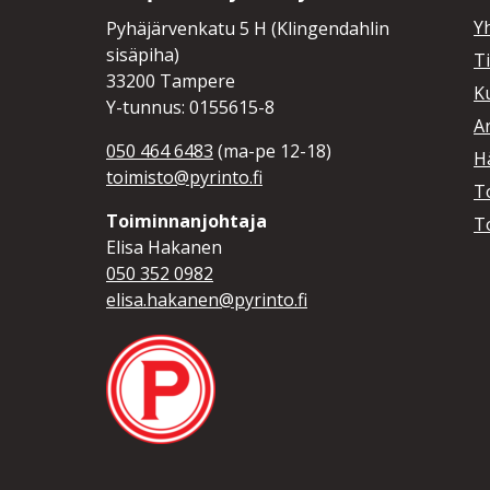
Y
Pyhäjärvenkatu 5 H (Klingendahlin
sisäpiha)
T
33200 Tampere
K
Y-tunnus: 0155615-8
A
050 464 6483
(ma-pe 12-18)
Hä
toimisto@pyrinto.fi
T
Toiminnanjohtaja
T
Elisa Hakanen
050 352 0982
elisa.hakanen@pyrinto.fi