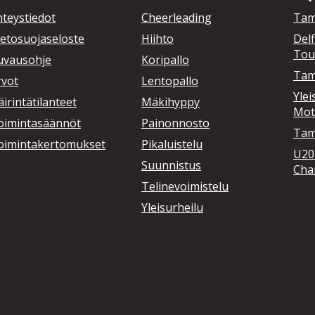
hteystiedot
Cheerleading
Tam
ietosuojaseloste
Hiihto
Delf
Tou
uvausohje
Koripallo
Tam
rvot
Lentopallo
Ylei
irintätilanteet
Mäkihyppy
Mot
oimintasäännöt
Painonnosto
Tamp
oimintakertomukset
Pikaluistelu
U20
Suunnistus
Cha
Telinevoimistelu
Yleisurheilu