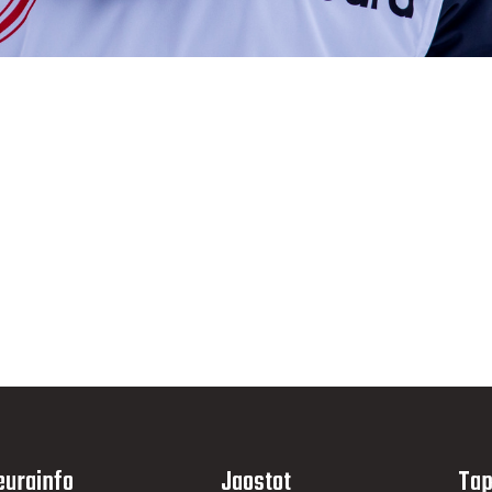
eurainfo
Jaostot
Tap