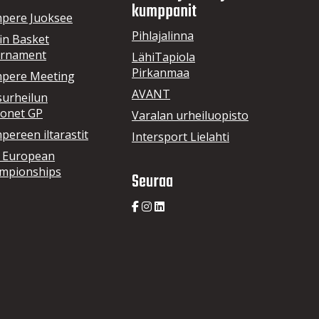
kumppanit
pere Juoksee
Pihlajalinna
in Basket
rnament
LähiTapiola
Pirkanmaa
pere Meeting
AVANT
surheilun
onet GP
Varalan urheiluopisto
ereen iltarastit
Intersport Lielahti
 European
mpionships
Seuraa