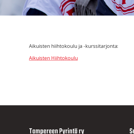
Aikuisten hiihtokoulu ja -kurssitarjonta:
Aikuisten Hiihtokoulu
Tampereen Pyrintö ry
S