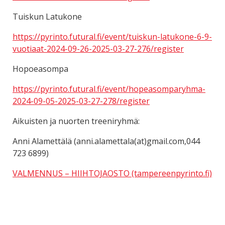
Tuiskun Latukone
https://pyrinto.futural.fi/event/tuiskun-latukone-6-9-
vuotiaat-2024-09-26-2025-03-27-276/register
Hopoeasompa
https://pyrinto.futural.fi/event/hopeasomparyhma-
2024-09-05-2025-03-27-278/register
Aikuisten ja nuorten treeniryhmä:
Anni Alamettälä (anni.alamettala(at)gmail.com,044
723 6899)
VALMENNUS – HIIHTOJAOSTO (tampereenpyrinto.fi)