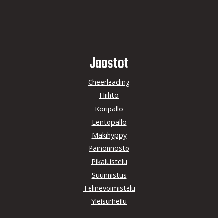
Jaostot
Cheerleading
Hiihto
Koripallo
Lentopallo
Mäkihyppy
Painonnosto
Pikaluistelu
Suunnistus
Telinevoimistelu
Yleisurheilu