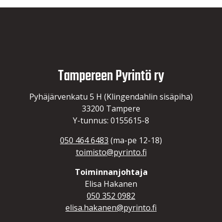
Tampereen Pyrintö ry
Pyhäjärvenkatu 5 H (Klingendahlin sisäpiha)
33200 Tampere
Y-tunnus: 0155615-8
050 464 6483
(ma-pe 12-18)
toimisto@pyrinto.fi
Toiminnanjohtaja
Elisa Hakanen
050 352 0982
elisa.hakanen@pyrinto.fi