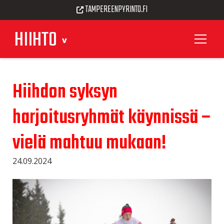
TAMPEREENPYRINTO.FI
HIIHTO
Hiihdon syksyn
harjoitusryhmät käynnissä –
vielä mahtuu mukaan!
24.09.2024