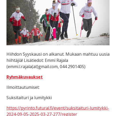
Hiihdon Syyskausi on alkanut. Mukaan mahtuu uusia
hiihtäjiä! Lisätiedot: Emmi Rajala
(emmi.l.rajala(at)gmail.com, 044 2901405)
Ryhmäkuvaukset
Ilmoittautumiset:
Suksitaituri ja lumitykki
https://pyrinto.futural.fi/event/suksitaituri-lumitykki-
2024-09-05-2025-03-27-277/register