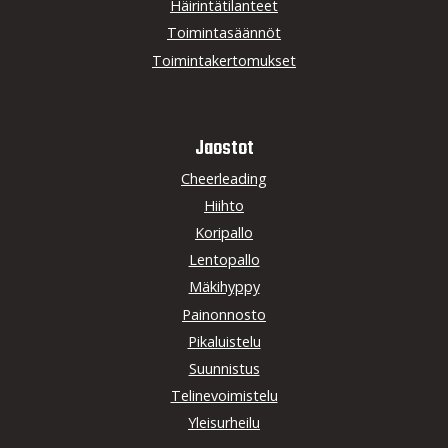
Häirintätilanteet
Toimintasäännöt
Toimintakertomukset
Jaostot
Cheerleading
Hiihto
Koripallo
Lentopallo
Mäkihyppy
Painonnosto
Pikaluistelu
Suunnistus
Telinevoimistelu
Yleisurheilu