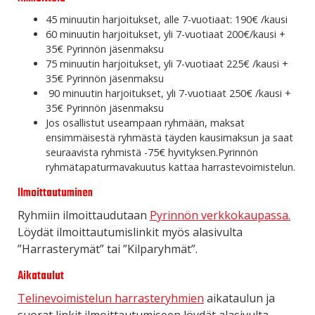
45 minuutin harjoitukset, alle 7-vuotiaat: 190€ /kausi
60 minuutin harjoitukset, yli 7-vuotiaat 200€/kausi +
35€ Pyrinnön jäsenmaksu
75 minuutin harjoitukset, yli 7-vuotiaat 225€ /kausi +
35€ Pyrinnön jäsenmaksu
90 minuutin harjoitukset, yli 7-vuotiaat 250€ /kausi +
35€ Pyrinnön jäsenmaksu
Jos osallistut useampaan ryhmään, maksat
ensimmäisestä ryhmästä täyden kausimaksun ja saat
seuraavista ryhmistä -75€ hyvityksen.Pyrinnön
ryhmätapaturmavakuutus kattaa harrastevoimistelun.
Ilmoittautuminen
Ryhmiin ilmoittaudutaan
Pyrinnön verkkokaupassa.
Löydät ilmoittautumislinkit myös alasivulta
”Harrasterymät” tai ”Kilparyhmät”.
Aikataulut
Telinevoimistelun harrasteryhmien
aikataulun ja