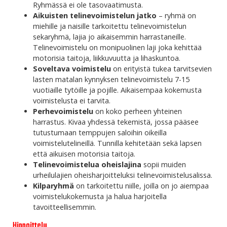
Ryhmässä ei ole tasovaatimusta.
Aikuisten telinevoimistelun jatko
– ryhmä on
miehille ja naisille tarkoitettu telinevoimistelun
sekaryhmä, lajia jo aikaisemmin harrastaneille.
Telinevoimistelu on monipuolinen laji joka kehittää
motorisia taitoja, liikkuvuutta ja lihaskuntoa.
Soveltava voimistelu
on erityistä tukea tarvitsevien
lasten matalan kynnyksen telinevoimistelu 7-15
vuotiaille tytöille ja pojille. Aikaisempaa kokemusta
voimistelusta ei tarvita.
Perhevoimistelu
on koko perheen yhteinen
harrastus. Kivaa yhdessä tekemistä, jossa pääsee
tutustumaan temppujen saloihin oikeilla
voimistelutelineillä. Tunnilla kehitetään sekä lapsen
että aikuisen motorisia taitoja.
Telinevoimistelua oheislajina
sopii muiden
urheilulajien oheisharjoitteluksi telinevoimistelusalissa.
Kilparyhmä
on tarkoitettu niille, joilla on jo aiempaa
voimistelukokemusta ja halua harjoitella
tavoitteellisemmin.
Hinnoittelu