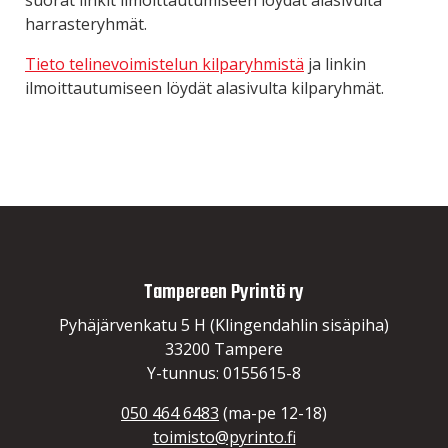
suorat linkit ilmoittautumiseen löydät alasivulta
harrasteryhmät.
Tieto telinevoimistelun kilparyhmistä
ja linkin
ilmoittautumiseen löydät alasivulta kilparyhmät.
Tampereen Pyrintö ry
Pyhäjärvenkatu 5 H (Klingendahlin sisäpiha)
33200 Tampere
Y-tunnus: 0155615-8
050 464 6483
(ma-pe 12-18)
toimisto@pyrinto.fi