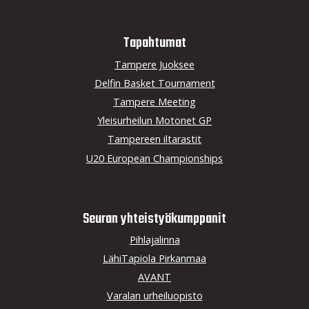
Tapahtumat
Tampere Juoksee
Delfin Basket Tournament
Tampere Meeting
Yleisurheilun Motonet GP
Tampereen iltarastit
U20 European Championships
Seuran yhteistyö­kumppanit
Pihlajalinna
LähiTapiola Pirkanmaa
AVANT
Varalan urheiluopisto