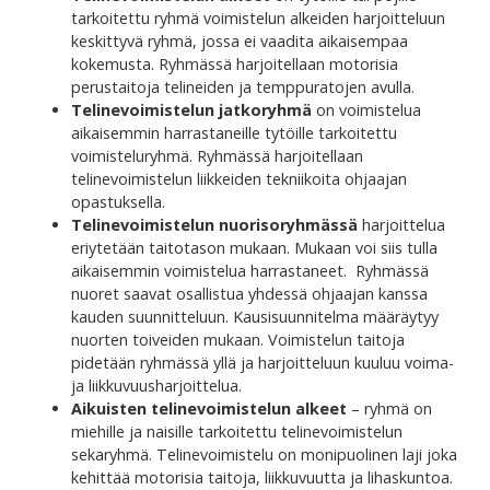
tarkoitettu ryhmä voimistelun alkeiden harjoitteluun
keskittyvä ryhmä, jossa ei vaadita aikaisempaa
kokemusta. Ryhmässä harjoitellaan motorisia
perustaitoja telineiden ja temppuratojen avulla.
Telinevoimistelun jatkoryhmä
on voimistelua
aikaisemmin harrastaneille tytöille tarkoitettu
voimisteluryhmä. Ryhmässä harjoitellaan
telinevoimistelun liikkeiden tekniikoita ohjaajan
opastuksella.
Telinevoimistelun nuorisoryhmässä
harjoittelua
eriytetään taitotason mukaan. Mukaan voi siis tulla
aikaisemmin voimistelua harrastaneet. Ryhmässä
nuoret saavat osallistua yhdessä ohjaajan kanssa
kauden suunnitteluun. Kausisuunnitelma määräytyy
nuorten toiveiden mukaan. Voimistelun taitoja
pidetään ryhmässä yllä ja harjoitteluun kuuluu voima-
ja liikkuvuusharjoittelua.
Aikuisten telinevoimistelun alkeet
– ryhmä on
miehille ja naisille tarkoitettu telinevoimistelun
sekaryhmä. Telinevoimistelu on monipuolinen laji joka
kehittää motorisia taitoja, liikkuvuutta ja lihaskuntoa.