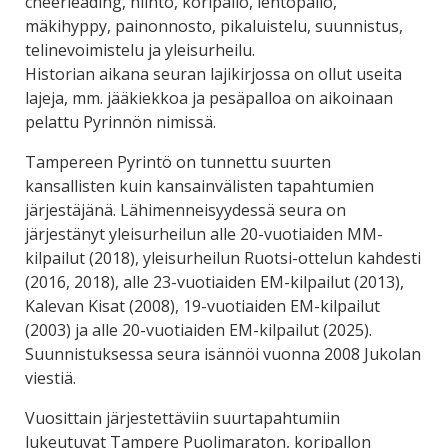
cheerleading, hiihto, koripallo, lentopallo,
mäkihyppy, painonnosto, pikaluistelu, suunnistus,
telinevoimistelu ja yleisurheilu.
Historian aikana seuran lajikirjossa on ollut useita
lajeja, mm. jääkiekkoa ja pesäpalloa on aikoinaan
pelattu Pyrinnön nimissä.
Tampereen Pyrintö on tunnettu suurten
kansallisten kuin kansainvälisten tapahtumien
järjestäjänä. Lähimenneisyydessä seura on
järjestänyt yleisurheilun alle 20-vuotiaiden MM-
kilpailut (2018), yleisurheilun Ruotsi-ottelun kahdesti
(2016, 2018), alle 23-vuotiaiden EM-kilpailut (2013),
Kalevan Kisat (2008), 19-vuotiaiden EM-kilpailut
(2003) ja alle 20-vuotiaiden EM-kilpailut (2025).
Suunnistuksessa seura isännöi vuonna 2008 Jukolan
viestiä.
Vuosittain järjestettäviin suurtapahtumiin
lukeutuvat Tampere Puolimaraton, koripallon