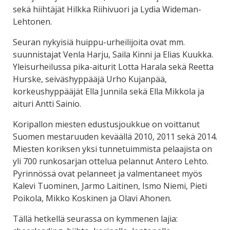
sekä hiihtäjät Hilkka Riihivuori ja Lydia Wideman-
Lehtonen.
Seuran nykyisiä huippu-urheilijoita ovat mm.
suunnistajat Venla Harju, Saila Kinni ja Elias Kuukka.
Yleisurheilussa pika-aiturit Lotta Harala sekä Reetta
Hurske, seiväshyppääjä Urho Kujanpää,
korkeushyppääjät Ella Junnila sekä Ella Mikkola ja
aituri Antti Sainio.
Koripallon miesten edustusjoukkue on voittanut
Suomen mestaruuden keväällä 2010, 2011 sekä 2014.
Miesten koriksen yksi tunnetuimmista pelaajista on
yli 700 runkosarjan ottelua pelannut Antero Lehto.
Pyrinnössä ovat pelanneet ja valmentaneet myös
Kalevi Tuominen, Jarmo Laitinen, Ismo Niemi, Pieti
Poikola, Mikko Koskinen ja Olavi Ahonen.
Tällä hetkellä seurassa on kymmenen lajia: