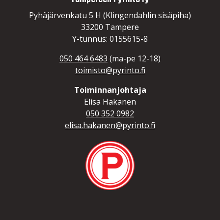
Pyhäjärvenkatu 5 H (Klingendahlin sisäpiha)
33200 Tampere
Y-tunnus: 0155615-8
050 464 6483
(ma-pe 12-18)
toimisto@pyrinto.fi
Toiminnanjohtaja
Elisa Hakanen
050 352 0982
elisa.hakanen@pyrinto.fi