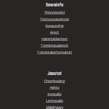
Seurainfo
Yhteystiedot
Tietosuojaseloste
Kuvausohje
Arvot
Häirintätilanteet
Toimintasäännöt
Toimintakertomukset
Jaostot
Cheerleading
Hiihto
Koripallo
Lentopallo
Mäkihyppy