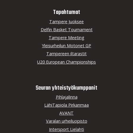
Tapahtumat
Tampere Juoksee
Delfin Basket Tournament
Tampere Meeting
Yleisurheilun Motonet GP
Tampereen iltarastit
U20 European Championships
Seuran yhteistyö­kumppanit
Pihlajalinna
LähiTapiola Pirkanmaa
AVANT
Varalan urheiluopisto
Intersport Lielahti