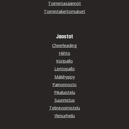
Toimintasäännöt
Toimintakertomukset
Jaostot
Cheerleading
Hiihto
Koripallo
Lentopallo
Mäkihyppy
Painonnosto
Pikaluistelu
Suunnistus
Telinevoimistelu
Yleisurheilu