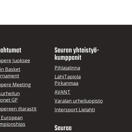
ahtumat
Seuran yhteistyö­
kumppanit
pere Juoksee
Pihlajalinna
in Basket
rnament
LähiTapiola
Pirkanmaa
pere Meeting
AVANT
surheilun
onet GP
Varalan urheiluopisto
ereen iltarastit
Intersport Lielahti
 European
mpionships
Seuraa