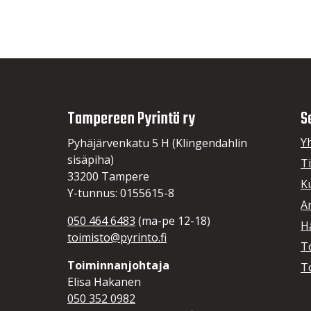
Tampereen Pyrintö ry
S
Y
Pyhäjärvenkatu 5 H (Klingendahlin
sisäpiha)
T
33200 Tampere
K
Y-tunnus: 0155615-8
A
050 464 6483
(ma-pe 12-18)
Hä
toimisto@pyrinto.fi
T
Toiminnanjohtaja
T
Elisa Hakanen
050 352 0982