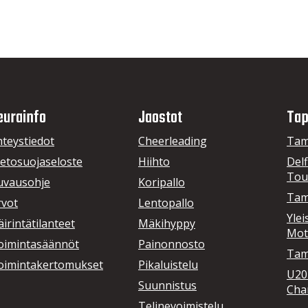
eurainfo
Jaostot
Tap
hteystiedot
Cheerleading
Tam
ietosuojaseloste
Hiihto
Delf
Tou
uvausohje
Koripallo
Tam
rvot
Lentopallo
Ylei
irintätilanteet
Mäkihyppy
Mot
oimintasäännöt
Painonnosto
Tamp
oimintakertomukset
Pikaluistelu
U20
Suunnistus
Cha
Telinevoimistelu