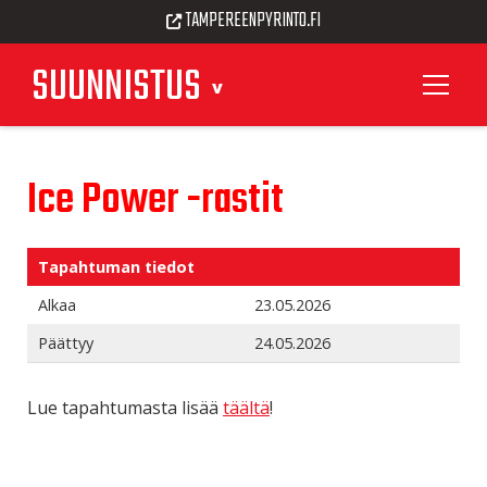
TAMPEREENPYRINTO.FI
SUUNNISTUS
Ice Power -rastit
Tapahtuman tiedot
Alkaa
23.05.2026
Päättyy
24.05.2026
Lue tapahtumasta lisää
täältä
!