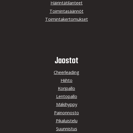
Häirintätilanteet
Toimintasäännöt
Toimintakertomukset
Jaostot
Cheerleading
Hiihto
Koripallo
Lentopallo
Mäkihyppy
Painonnosto
Pikaluistelu
Suunnistus