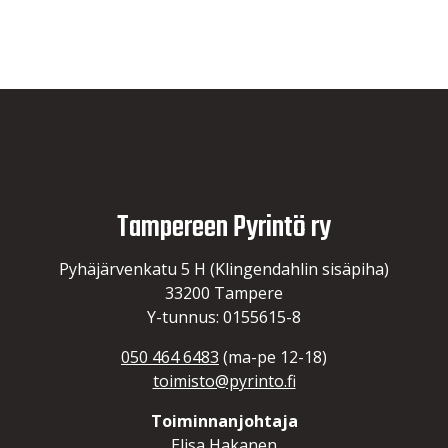
Tampereen Pyrintö ry
Pyhäjärvenkatu 5 H (Klingendahlin sisäpiha)
33200 Tampere
Y-tunnus: 0155615-8
050 464 6483
(ma-pe 12-18)
toimisto@pyrinto.fi
Toiminnanjohtaja
Elisa Hakanen