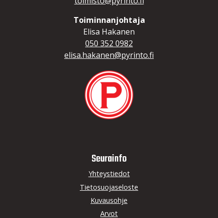
toimisto@pyrinto.fi
Toiminnanjohtaja
Elisa Hakanen
050 352 0982
elisa.hakanen@pyrinto.fi
Seurainfo
Yhteystiedot
Tietosuojaseloste
Kuvausohje
Arvot