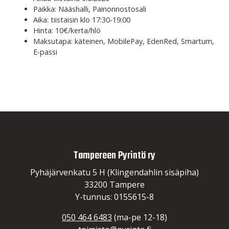
Paikka: Nääshalli, Painonnostosali
Aika: tiistaisin klo 17:30-19:00
Hinta: 10€/kerta/hlö
Maksutapa: käteinen, MobilePay, EdenRed, Smartum,
E-passi
Tampereen Pyrintö ry
Pyhäjärvenkatu 5 H (Klingendahlin sisäpiha)
33200 Tampere
Y-tunnus: 0155615-8
050 464 6483
(ma-pe 12-18)