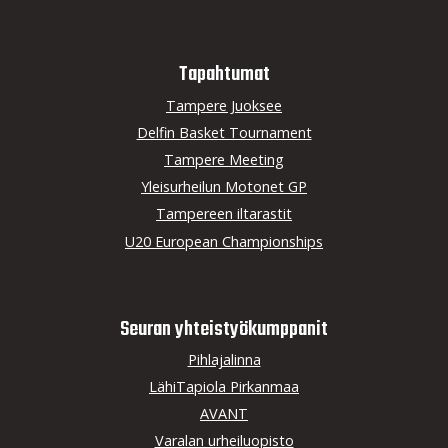
Tapahtumat
Tampere Juoksee
Delfin Basket Tournament
Tampere Meeting
Yleisurheilun Motonet GP
Tampereen iltarastit
U20 European Championships
Seuran yhteistyö­kumppanit
Pihlajalinna
LähiTapiola Pirkanmaa
AVANT
Varalan urheiluopisto