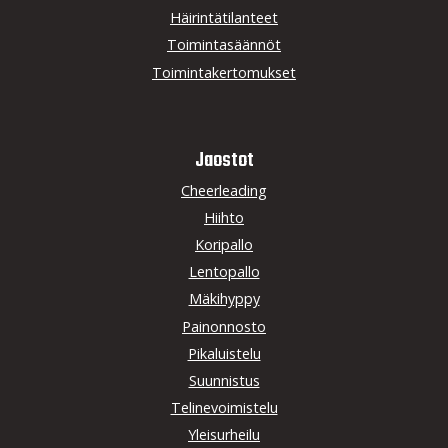
Häirintätilanteet
Toimintasäännöt
Toimintakertomukset
Jaostot
Cheerleading
Hiihto
Koripallo
Lentopallo
Mäkihyppy
Painonnosto
Pikaluistelu
Suunnistus
Telinevoimistelu
Yleisurheilu