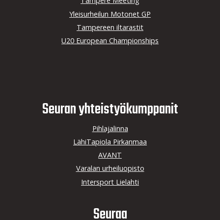
Tampere Meeting
Yleisurheilun Motonet GP
Tampereen iltarastit
U20 European Championships
Seuran yhteistyö­kumppanit
Pihlajalinna
LähiTapiola Pirkanmaa
AVANT
Varalan urheiluopisto
Intersport Lielahti
Seuraa