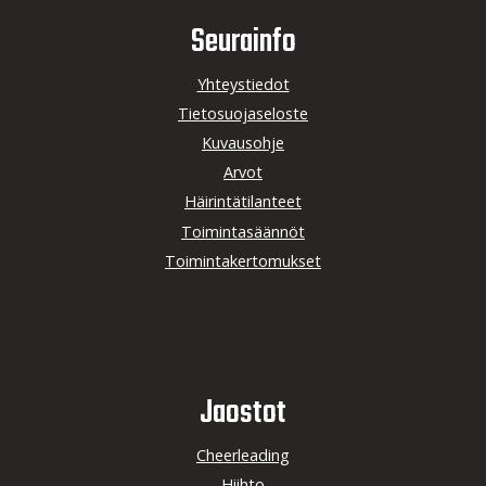
Seurainfo
Yhteystiedot
Tietosuojaseloste
Kuvausohje
Arvot
Häirintätilanteet
Toimintasäännöt
Toimintakertomukset
Jaostot
Cheerleading
Hiihto