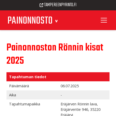
TAMPEREENPYRINTO.FI
PAINONNOSTO
Painonnoston Rönnin kisat
2025
Tapahtuman tiedot
Päivämäärä
06.07.2025
Aika
-
Tapahtumapaikka
Eräjärven Rönnin lava,
Eräjärventie 946, 35220
Eräjärvi