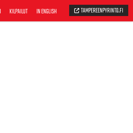
TAMPEREENPYRINTO.FI
U
KILPAILUT
IN ENGLISH