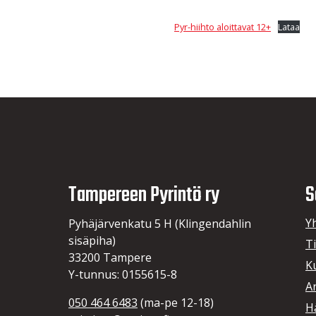
Pyr-hiihto aloittavat 12+
Lataa
Tampereen Pyrintö ry
S
Y
Pyhäjärvenkatu 5 H (Klingendahlin
sisäpiha)
T
33200 Tampere
K
Y-tunnus: 0155615-8
A
050 464 6483
(ma-pe 12-18)
Hä