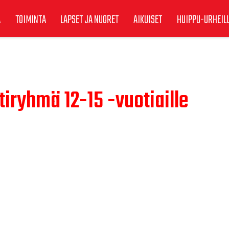
A
TOIMINTA
LAPSET JA NUORET
AIKUISET
HUIPPU-URHEIL
tiryhmä 12-15 -vuotiaille