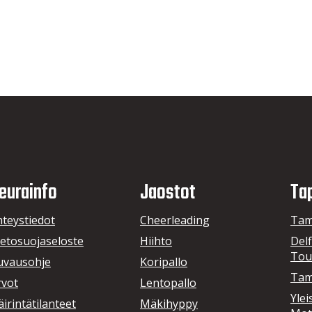
eurainfo
Jaostot
Ta
hteystiedot
Cheerleading
Tam
ietosuojaseloste
Hiihto
Delf
Tou
uvausohje
Koripallo
Tam
rvot
Lentopallo
Ylei
irintätilanteet
Mäkihyppy