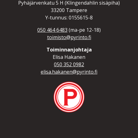
Pyhäjärvenkatu 5 H (Klingendahlin sisäpiha)
33200 Tampere
Y-tunnus: 0155615-8
050 464 6483
(ma-pe 12-18)
toimisto@pyrinto.fi
Toiminnanjohtaja
Elisa Hakanen
050 352 0982
elisa.hakanen@pyrinto.fi