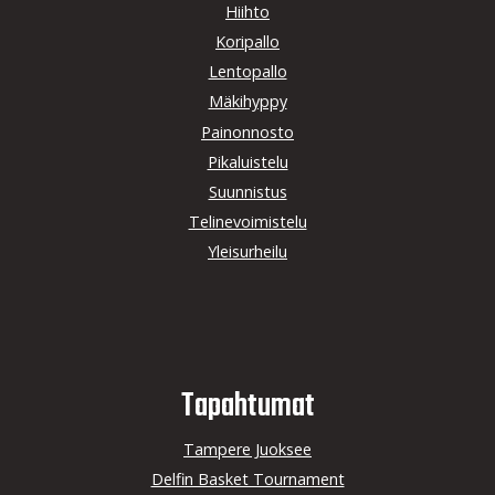
Hiihto
Koripallo
Lentopallo
Mäkihyppy
Painonnosto
Pikaluistelu
Suunnistus
Telinevoimistelu
Yleisurheilu
Tapahtumat
Tampere Juoksee
Delfin Basket Tournament