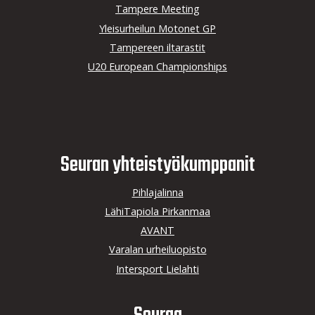
Tampere Meeting
Yleisurheilun Motonet GP
Tampereen iltarastit
U20 European Championships
Seuran yhteistyö­kumppanit
Pihlajalinna
LähiTapiola Pirkanmaa
AVANT
Varalan urheiluopisto
Intersport Lielahti