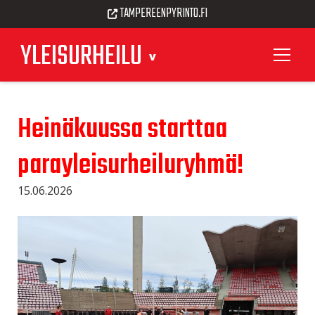
TAMPEREENPYRINTO.FI
YLEISURHEILU
Heinäkuussa starttaa
parayleisurheiluryhmä!
15.06.2026