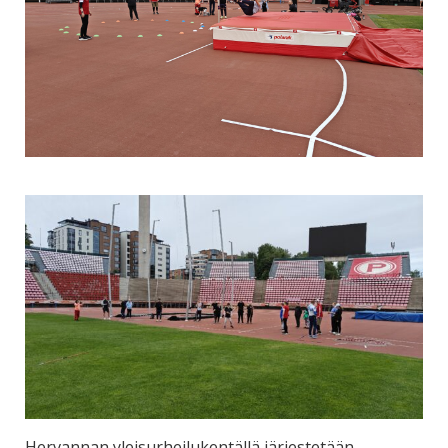
Hervannan yleisurheilukentällä järjestetään