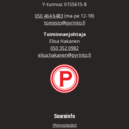
Y-tunnus: 0155615-8
050 464 6483
(ma-pe 12-18)
toimisto@pyrinto.fi
Toiminnanjohtaja
Elisa Hakanen
050 352 0982
elisa.hakanen@pyrinto.fi
Seurainfo
Yhteystiedot