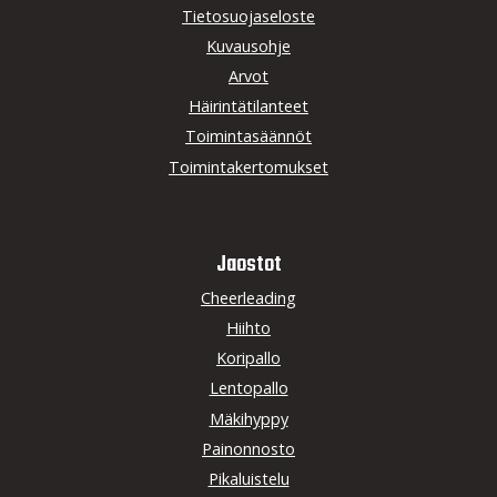
Tietosuojaseloste
Kuvausohje
Arvot
Häirintätilanteet
Toimintasäännöt
Toimintakertomukset
Jaostot
Cheerleading
Hiihto
Koripallo
Lentopallo
Mäkihyppy
Painonnosto
Pikaluistelu