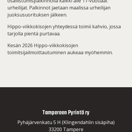
osallistumispalkinnolla kaikki alle 11-vuotiaat
urheilijat. Palkinnot jaetaan maalissa urheilijan
juoksusuorituksen jälkeen.
Hippo-viikkokisojen yhteydessä toimii kahvio, jossa
tarjolla pientä purtavaa.
Kesän 2026 Hippo-viikkokisojen
toimitsijailmoittautuminen aukeaa myöhemmin.
Tampereen Pyrintö ry
Pyhäjärvenkatu 5 H (Klingendahlin sisäpiha)
33200 Tampere