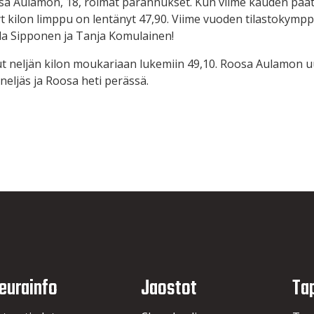
osa Aulamon, 18, roimat parannukset. Kun viime kauden päät
yt kilon limppu on lentänyt 47,90. Viime vuoden tilastokympp
lla Sipponen ja Tanja Komulainen!
 neljän kilon moukariaan lukemiin 49,10. Roosa Aulamon uu
neljäs ja Roosa heti perässä.
eurainfo
Jaostot
Ta