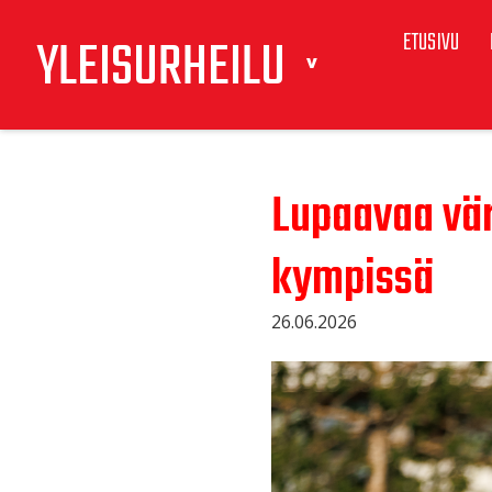
ETUSIVU
YLEISURHEILU
Lupaavaa vär
kympissä
26.06.2026