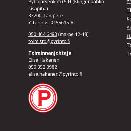
Y
Pyhäjärvenkatu 5 H (Klingendahlin
sisäpiha)
T
33200 Tampere
K
Y-tunnus: 0155615-8
A
050 464 6483
(ma-pe 12-18)
Hä
toimisto@pyrinto.fi
T
Toiminnanjohtaja
T
Elisa Hakanen
050 352 0982
elisa.hakanen@pyrinto.fi