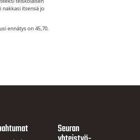
teeksi teiskolaisen
i nakkasi itsensä jo
si ennätys on 45,70.
pahtumat
Seuran
yhteistyö­