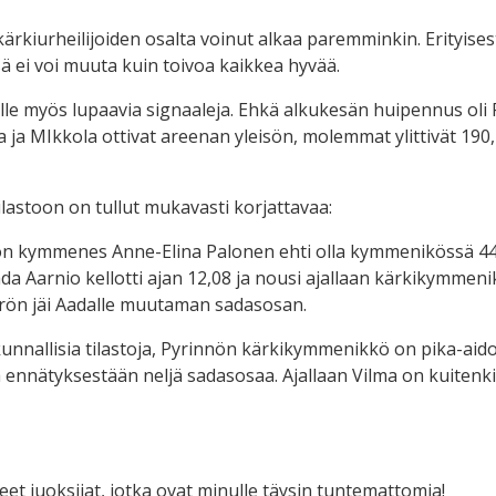
i kärkiurheilijoiden osalta voinut alkaa paremminkin. Erityises
sä ei voi muuta kuin toivoa kaikkea hyvää.
lle myös lupaavia signaaleja. Ehkä alkukesän huipennus ol
a ja MIkkola ottivat areenan yleisön, molemmat ylittivät 190,
lastoon on tullut mukavasti korjattavaa:
ton kymmenes Anne-Elina Palonen ehti olla kymmenikössä 44 
da Aarnio kellotti ajan 12,08 ja nousi ajallaan kärkikymme
trön jäi Aadalle muutaman sadasosan.
unnallisia tilastoja, Pyrinnön kärkikymmenikkö on pika-aid
ä ennätyksestään neljä sadasosaa. Ajallaan Vilma on kuitenki
et juoksijat, jotka ovat minulle täysin tuntemattomia!