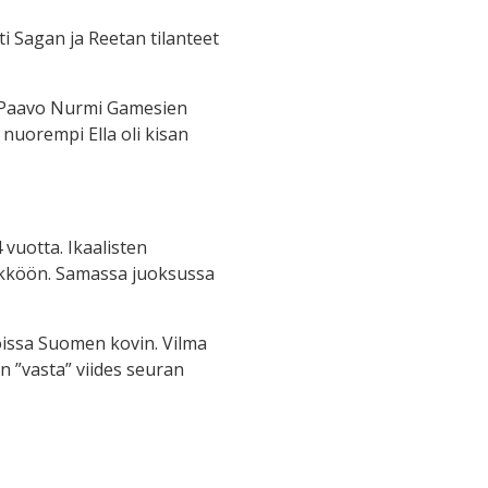
ti Sagan ja Reetan tilanteet
i Paavo Nurmi Gamesien
 nuorempi Ella oli kisan
vuotta. Ikaalisten
nikköön. Samassa juoksussa
oissa Suomen kovin. Vilma
n ”vasta” viides seuran