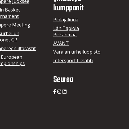
pere Juoksee
kumppanit
in Basket
rnament
Pihlajalinna
pere Meeting
LähiTapiola
surheilun
Pirkanmaa
onet GP
AVANT
ereen iltarastit
Varalan urheiluopisto
 European
Intersport Lielahti
mpionships
Seuraa