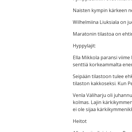
Naisten kympin kärkeen nou
Wilhelmiina Liuksiala on ju
Maratonin tilastoa on ehtin
Hyppylajit:
Ella Mikkola paransi viime
senttiä korkeammalta ene
Seipään tilastoon tulee ehk
tilaston kakkoseksi. Kun Pe
Venla Väliharju oli juhannu
kolmas. Lajin kärkikymmeni
ei ole sijaa kärkikymmenik
Heitot