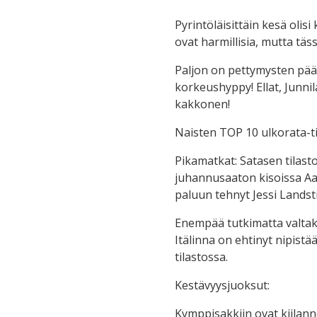
Pyrintöläisittäin kesä olis
ovat harmillisia, mutta täs
Paljon on pettymysten pää
korkeushyppy! Ellat, Junnil
kakkonen!
Naisten TOP 10 ulkorata-ti
Pikamatkat: Satasen tilas
juhannusaaton kisoissa Aa
paluun tehnyt Jessi Lands
Enempää tutkimatta valtak
Itälinna on ehtinyt nipistä
tilastossa.
Kestävyysjuoksut:
Kymppisakkiin ovat kiilanne