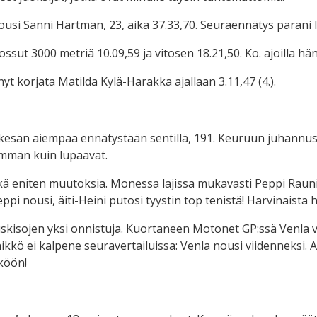
si Sanni Hartman, 23, aika 37.33,70. Seuraennätys parani l
ossut 3000 metriä 10.09,59 ja vitosen 18.21,50. Ko. ajoilla h
yt korjata Matilda Kylä-Harakka ajallaan 3.11,47 (4.).
 kesän aiempaa ennätystään sentillä, 191. Keuruun juhannusk
mmän kuin lupaavat.
ä eniten muutoksia. Monessa lajissa mukavasti Peppi Raunio y
ppi nousi, äiti-Heini putosi tyystin top tenistä! Harvinaista
skisojen yksi onnistuja. Kuortaneen Motonet GP:ssä Venla ven
kkö ei kalpene seuravertailuissa: Venla nousi viidenneksi. A
köön!