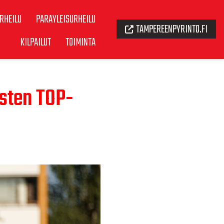
RHEILU
PARAYLEISURHEILU
TAMPEREENPYRINTO.FI
KILPAILUT
TOIMINTA
isten TOP-