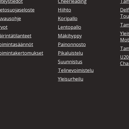
hteystiedot
Cheerleading
Tam
ietosuojaseloste
Hiihto
Delf
Tou
uvausohje
Koripallo
Tam
rvot
Lentopallo
Ylei
irintätilanteet
Mäkihyppy
Mot
oimintasäännöt
Painonnosto
Tamp
oimintakertomukset
Pikaluistelu
U20
Suunnistus
Cha
Telinevoimistelu
Yleisurheilu