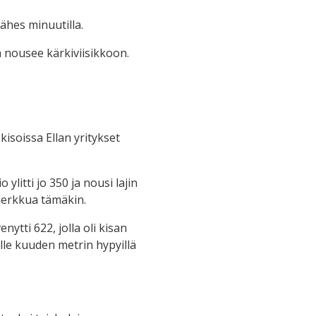
ähes minuutilla.
än nousee kärkiviisikkoon.
isoissa Ellan yritykset
litti jo 350 ja nousi lajin
 herkkua tämäkin.
ytti 622, jolla oli kisan
lle kuuden metrin hypyillä