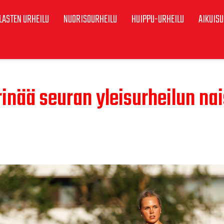
LASTEN URHEILU
NUORISOURHEILU
HUIPPU-URHEILU
AIKUISU
inää seuran yleisurheilun na