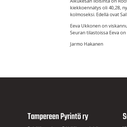
Alkukesän iloisinta on Ro
kiekkoennätys oli 40,28, n
kolmoseksi. Edellä ovat Sa
Eeva Ukkonen on viskannut
Seuran tilastoissa Eeva on 
Jarmo Hakanen
Tampereen Pyrintö ry
S