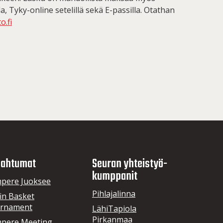
 Tyky-online setelillä sekä E-passilla. Otathan
o.fi
ahtumat
Seuran yhteistyö­
kumppanit
pere Juoksee
Pihlajalinna
in Basket
rnament
LähiTapiola
Pirkanmaa
pere Meeting