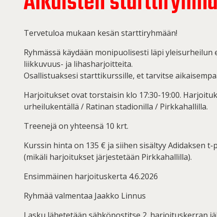
Aikuisten starttiryhm
Tervetuloa mukaan kesän starttiryhmään!
Ryhmässä käydään monipuolisesti läpi yleisurheilun e
liikkuvuus- ja lihasharjoitteita.
Osallistuaksesi starttikurssille, et tarvitse aikaisem
Harjoitukset ovat torstaisin klo 17:30-19:00. Harjoitu
urheilukentällä / Ratinan stadionilla / Pirkkahallilla.
Treenejä on yhteensä 10 krt.
Kurssin hinta on 135 € ja siihen sisältyy Adidaksen t-p
(mikäli harjoitukset järjestetään Pirkkahallilla).
Ensimmäinen harjoituskerta 4.6.2026
Ryhmää valmentaa Jaakko Linnus
Lasku lähetetään sähköpostitse 2. harjoituskerran j