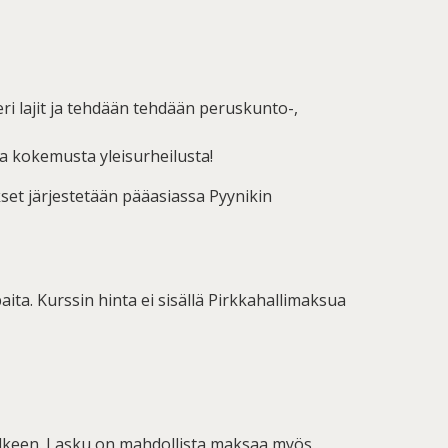
ä
ri lajit ja tehdään tehdään peruskunto-,
paa kokemusta yleisurheilusta!
kset järjestetään pääasiassa Pyynikin
aita. Kurssin hinta ei sisällä Pirkkahallimaksua
älkeen. Lasku on mahdollista maksaa myös