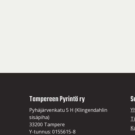
Tampereen Pyrintö ry
S
Y
Pyhäjärvenkatu 5 H (Klingendahlin
sisäpiha)
T
33200 Tampere
K
Y-tunnus: 0155615-8