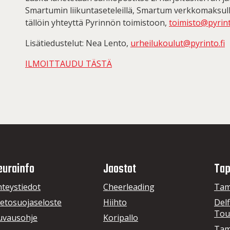
Smartumin liikuntaseteleillä, Smartum verkkomaksulla,
tällöin yhteyttä Pyrinnön toimistoon,
toimisto@pyrint
Lisätiedustelut: Nea Lento,
urheilukoulut@pyrinto.fi
ILMOITTAUDU TÄSTÄ
eurainfo
Jaostot
Tap
hteystiedot
Cheerleading
Tam
ietosuojaseloste
Hiihto
Delf
Tou
uvausohje
Koripallo
Tam