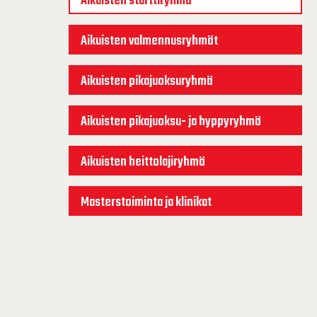
Aikuisten starttiryhmä
Aikuisten valmennusryhmät
Aikuisten pikajuoksuryhmä
Aikuisten pikajuoksu- ja hyppyryhmä
Aikuisten heittolajiryhmä
Masterstoiminta ja klinikat