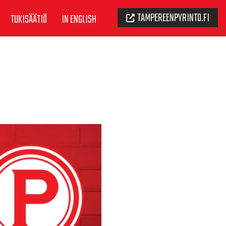
TAMPEREENPYRINTO.FI
TUKISÄÄTIÖ
IN ENGLISH