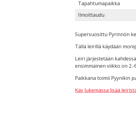
Tapahtumapaikka
Ilmoittaudu
Supersuosittu Pyrinnön kes
Tällä leirillä käydään monip
Leiri järjestetään kahdessa 
ensimmäinen viikko on 2.-6.6
Paikkana toimii Pyynikin pa
Käy lukemassa lisää leiristä