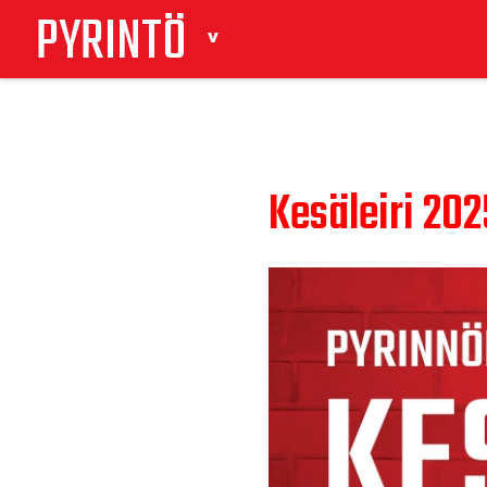
PYRINTÖ
Kesäleiri 202