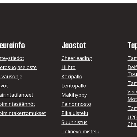
eurainfo
Jaostot
Ta
hteystiedot
Cheerleading
Tam
ietosuojaseloste
Hiihto
Delf
Tou
uvausohje
Koripallo
Tam
rvot
Lentopallo
Ylei
irintätilanteet
Mäkihyppy
Mot
oimintasäännöt
Painonnosto
Tamp
oimintakertomukset
Pikaluistelu
U20
Suunnistus
Cha
Telinevoimistelu