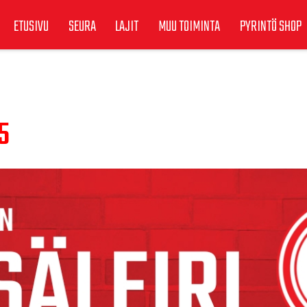
ETUSIVU
SEURA
LAJIT
MUU TOIMINTA
PYRINTÖ SHOP
5