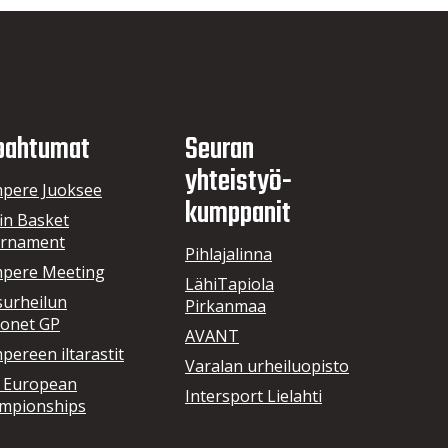
pahtumat
Seuran
yhteistyö­
pere Juoksee
kumppanit
in Basket
rnament
Pihlajalinna
pere Meeting
LähiTapiola
surheilun
Pirkanmaa
onet GP
AVANT
ereen iltarastit
Varalan urheiluopisto
 European
Intersport Lielahti
mpionships