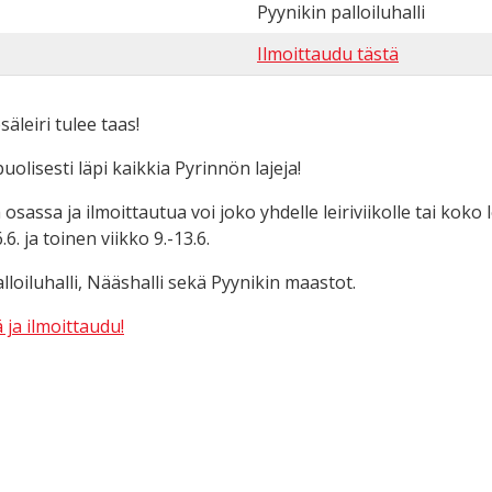
Pyynikin palloiluhalli
Ilmoittaudu tästä
äleiri tulee taas!
uolisesti läpi kaikkia Pyrinnön lajeja!
osassa ja ilmoittautua voi joko yhdelle leiriviikolle tai koko le
. ja toinen viikko 9.-13.6.
lloiluhalli, Nääshalli sekä Pyynikin maastot.
 ja ilmoittaudu!