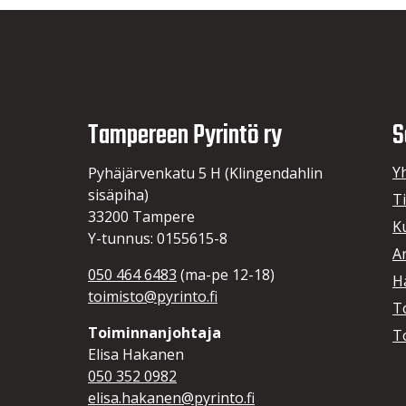
Tampereen Pyrintö ry
S
Y
Pyhäjärvenkatu 5 H (Klingendahlin
sisäpiha)
T
33200 Tampere
K
Y-tunnus: 0155615-8
A
050 464 6483
(ma-pe 12-18)
Hä
toimisto@pyrinto.fi
T
Toiminnanjohtaja
T
Elisa Hakanen
050 352 0982
elisa.hakanen@pyrinto.fi