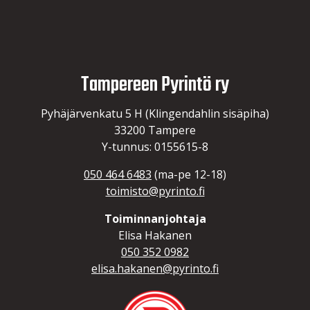
Tampereen Pyrintö ry
Pyhäjärvenkatu 5 H (Klingendahlin sisäpiha)
33200 Tampere
Y-tunnus: 0155615-8
050 464 6483
(ma-pe 12-18)
toimisto@pyrinto.fi
Toiminnanjohtaja
Elisa Hakanen
050 352 0982
elisa.hakanen@pyrinto.fi