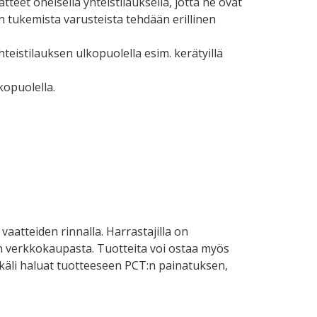
tteet oheisella yhteistilauksella, jotta ne ovat
n tukemista varusteista tehdään erillinen
eistilauksen ulkopuolella esim. kerätyillä
lkopuolella.
atteiden rinnalla. Harrastajilla on
in verkkokaupasta. Tuotteita voi ostaa myös
käli haluat tuotteeseen PCT:n painatuksen,