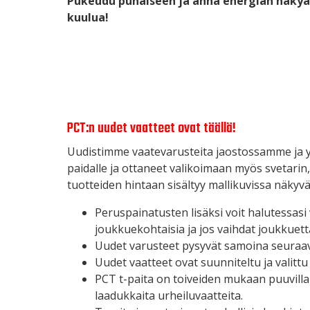
Pukeudu punaiseen ja anna energian näky
kuulua!
PCT:n uudet vaatteet ovat täällä!
Uudistimme vaatevarusteita jaostossamme ja y
paidalle ja ottaneet valikoimaan myös svetari
tuotteiden hintaan sisältyy mallikuvissa näkyvä
Peruspainatusten lisäksi voit halutessas
joukkuekohtaisia ja jos vaihdat joukkuett
Uudet varusteet pysyvät samoina seuraav
Uudet vaatteet ovat suunniteltu ja valittu 
PCT t-paita on toiveiden mukaan puuvillai
laadukkaita urheiluvaatteita.