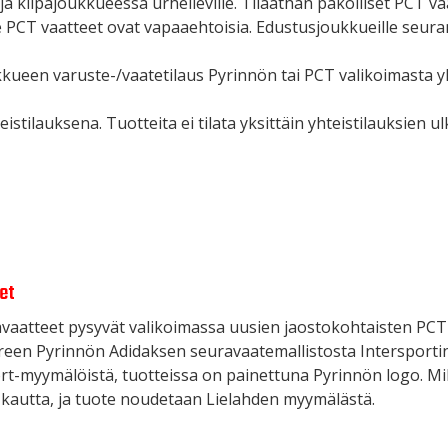
ja kilpajoukkueessa urheileville. Tilaathan pakolliset PCT vaa
e PCT vaatteet ovat vapaaehtoisia. Edustusjoukkueille seura
kueen varuste-/vaatetilaus Pyrinnön tai PCT valikoimasta yht
eistilauksena. Tuotteita ei tilata yksittäin yhteistilauksien u
et
atteet pysyvät valikoimassa uusien jaostokohtaisten PCT va
pereen Pyrinnön Adidaksen seuravaatemallistosta Intersport
t-myymälöistä, tuotteissa on painettuna Pyrinnön logo. Mi
 kautta, ja tuote noudetaan Lielahden myymälästä.