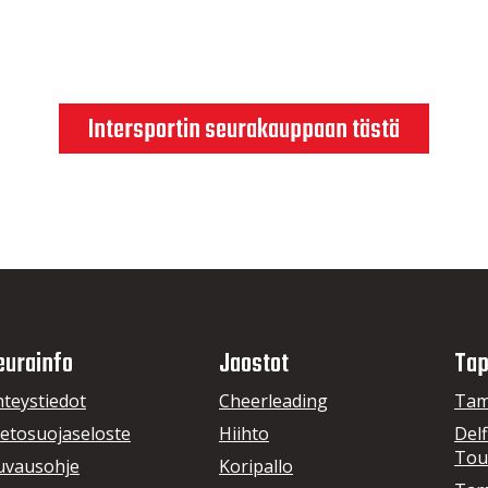
Intersportin seurakauppaan tästä
eurainfo
Jaostot
Tap
hteystiedot
Cheerleading
Tam
ietosuojaseloste
Hiihto
Delf
Tou
uvausohje
Koripallo