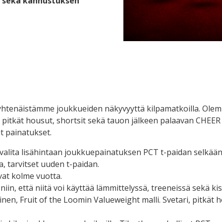
ä sekä kannustuksen
htenäistämme joukkueiden näkyvyyttä kilpamatkoilla. Olem
n, pitkät housut, shortsit sekä tauon jälkeen palaavan CHE
t painatukset.
i valita lisähintaan joukkuepainatuksen PCT t-paidan selkä
a, tarvitset uuden t-paidan.
at kolme vuotta.
niin, että niitä voi käyttää lämmittelyssä, treeneissä sekä ki
nen, Fruit of the Loomin Valueweight malli. Svetari, pitkät h