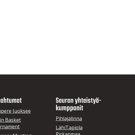
ahtumat
Seuran yhteistyö­
kumppanit
pere Juoksee
Pihlajalinna
in Basket
rnament
LähiTapiola
Pirkanmaa