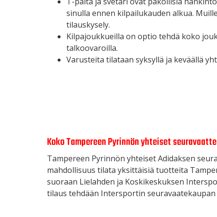
T-paita ja svetari ovat pakollisia hankinto
sinulla ennen kilpailukauden alkua. Muill
tilauskysely.
Kilpajoukkueilla on optio tehdä koko jouk
talkoovaroilla.
Varusteita tilataan syksyllä ja keväällä yht
Koko Tampereen Pyrinnön yhteiset seuravaatte
Tampereen Pyrinnön yhteiset Adidaksen seurava
mahdollisuus tilata yksittäisiä tuotteita Tam
suoraan Lielahden ja Koskikeskuksen Interspor
tilaus tehdään Intersportin seuravaatekaupan