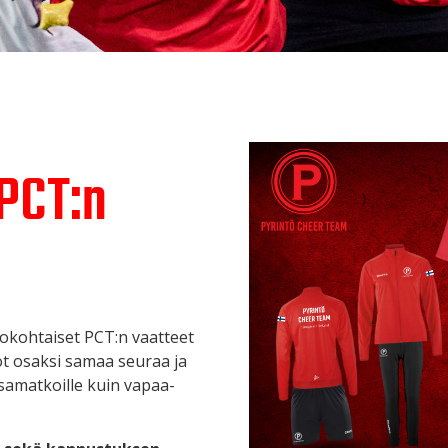
 PCT:n
okohtaiset PCT:n vaatteet
kot osaksi samaa seuraa ja
isamatkoille kuin vapaa-