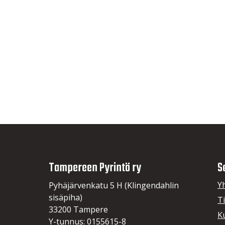
Tampereen Pyrintö ry
S
Y
Pyhäjärvenkatu 5 H (Klingendahlin
sisäpiha)
T
33200 Tampere
K
Y-tunnus: 0155615-8