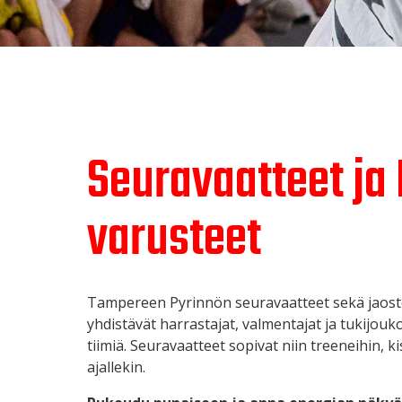
Seuravaatteet ja
varusteet
Tampereen Pyrinnön seuravaatteet sekä jaost
yhdistävät harrastajat, valmentajat ja tukijou
tiimiä. Seuravaatteet sopivat niin treeneihin, k
ajallekin.