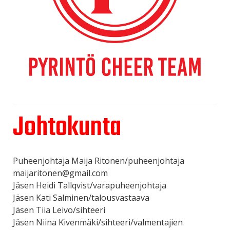
Johtokunta
Puheenjohtaja Maija Ritonen/puheenjohtaja
maijaritonen@gmail.com
Jäsen Heidi Tallqvist/varapuheenjohtaja
Jäsen Kati Salminen/talousvastaava
Jäsen Tiia Leivo/sihteeri
Jäsen Niina Kivenmäki/sihteeri/valmentajien