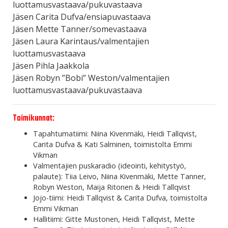
luottamusvastaava/pukuvastaava
Jäsen Carita Dufva/ensiapuvastaava
Jäsen Mette Tanner/somevastaava
Jäsen Laura Karintaus/valmentajien
luottamusvastaava
Jäsen Pihla Jaakkola
Jäsen Robyn ”Bobi” Weston/valmentajien
luottamusvastaava/pukuvastaava
Toimikunnat:
Tapahtumatiimi:
Niina Kivenmäki, Heidi Tallqvist,
Carita Dufva & Kati Salminen
, toimistolta Emmi
Vikman
Valmentajien
puskaradio (ideointi, kehitystyö,
palaute): Tiia Leivo, Niina Kivenmäki, Mette Tanner,
Robyn Weston,
Maija Ritonen & Heidi Tallqvist
Jojo-tiimi: Heidi Tallqvist & Carita Dufva, toimistolta
Emmi Vikman
Hallitiimi: Gitte Mustonen, Heidi Tallqvist, Mette