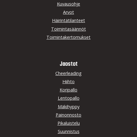
Kuvausohje
Arvot
Häirintätilanteet
Toimintasäännöt
Toimintakertomukset
Jaostot
Cheerleading
Hiihto
Koripallo
Lentopallo
Mäkihyppy
Painonnosto
Pikaluistelu
Suunnistus