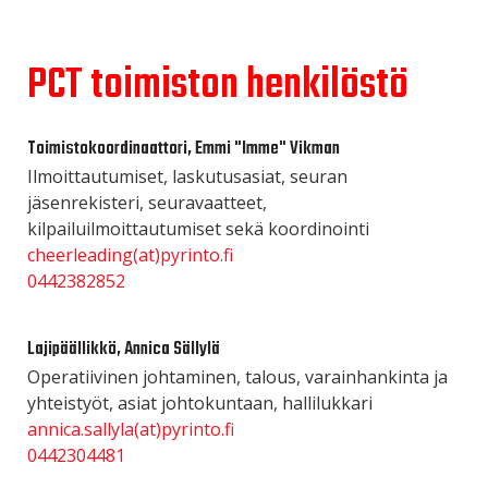
PCT toimiston henkilöstö
Toimistokoordinaattori, Emmi "Imme" Vikman
Ilmoittautumiset, laskutusasiat, seuran
jäsenrekisteri, seuravaatteet,
kilpailuilmoittautumiset sekä koordinointi
cheerleading(at)pyrinto.fi
0442382852
Lajipäällikkö, Annica Sällylä
Operatiivinen johtaminen, talous, varainhankinta ja
yhteistyöt, asiat johtokuntaan, hallilukkari
annica.sallyla(at)pyrinto.fi
0442304481