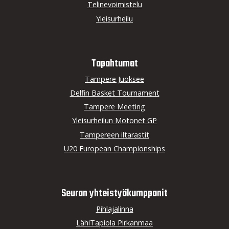
Telinevoimistelu
Yleisurheilu
Tapahtumat
Tampere Juoksee
Delfin Basket Tournament
Tampere Meeting
Yleisurheilun Motonet GP
Tampereen iltarastit
U20 European Championships
Seuran yhteistyö­kumppanit
Pihlajalinna
LähiTapiola Pirkanmaa