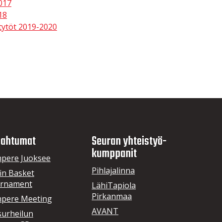
017
18
ytöt 2019-2020
ahtumat
Seuran yhteistyö­
kumppanit
pere Juoksee
Pihlajalinna
in Basket
rnament
LähiTapiola
Pirkanmaa
pere Meeting
AVANT
surheilun