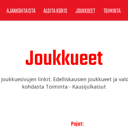
AJANKOHTAISTA
ALOITA KORIS
JOUKKUEET
TOIMINTA
Joukkueet
 joukkuesivujen linkit. Edelliskausien joukkueet ja val
kohdasta Toiminta - Kausijulkaisut
Pojat: