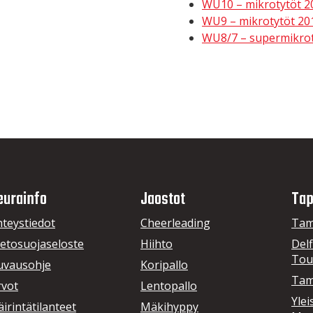
WU10 – mikrotytöt 2
WU9 – mikrotytöt 20
WU8/7 – supermikrot
eurainfo
Jaostot
Tap
hteystiedot
Cheerleading
Tam
ietosuojaseloste
Hiihto
Delf
Tou
uvausohje
Koripallo
Tam
rvot
Lentopallo
Ylei
irintätilanteet
Mäkihyppy