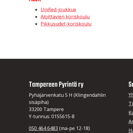
Unified-joukkue
Aloittavien koriskoulu
Pikkusudet-koriskoulu
Tampereen Pyrintö ry
S
Y
Pyhäjärvenkatu 5 H (Klingendahlin
sisäpiha)
T
33200 Tampere
K
Y-tunnus: 0155615-8
A
050 464 6483
(ma-pe 12-18)
Hä