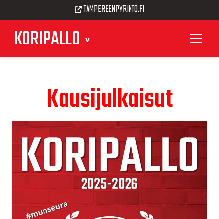
TAMPEREENPYRINTO.FI
KORIPALLO
Kausijulkaisut