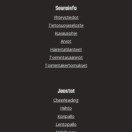
Seurainfo
Yhteystiedot
Tietosuojaseloste
Kuvausohje
Arvot
Häirintätilanteet
Toimintasäännöt
Toimintakertomukset
Jaostot
Cheerleading
Hiihto
Koripallo
Lentopallo