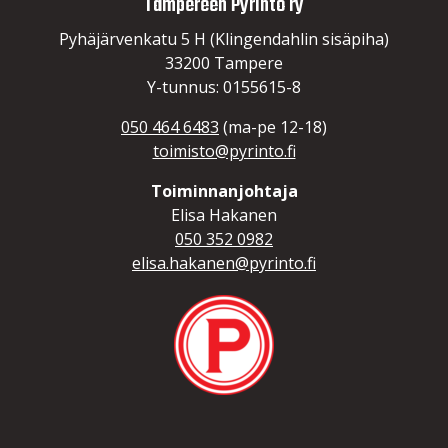
Tampereen Pyrintö ry
Pyhäjärvenkatu 5 H (Klingendahlin sisäpiha)
33200 Tampere
Y-tunnus: 0155615-8
050 464 6483
(ma-pe 12-18)
toimisto@pyrinto.fi
Toiminnanjohtaja
Elisa Hakanen
050 352 0982
elisa.hakanen@pyrinto.fi