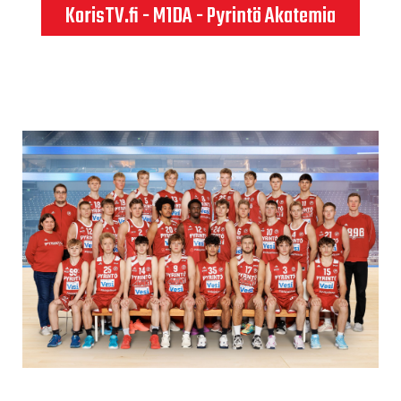
KorisTV.fi - M1DA - Pyrintö Akatemia