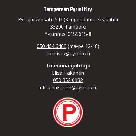
Tampereen Pyrintö ry
Pyhäjärvenkatu 5 H (Klingendahlin sisäpiha)
33200 Tampere
Y-tunnus: 0155615-8
050 464 6483
(ma-pe 12-18)
toimisto@pyrinto.fi
Toiminnanjohtaja
Elisa Hakanen
050 352 0982
elisa.hakanen@pyrinto.fi