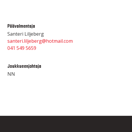
Päävalmentaja
Santeri Liljeberg
santeri.liljeberg@hotmail.com
041 549 5659
Joukkueenjohtaja
NN