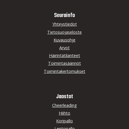
Seurainfo
Yhteystiedot
Tietosuojaseloste
Kuvausohje
Arvot
Häirintätilanteet
Toimintasäännöt
Toimintakertomukset
Jaostot
Cheerleading
Hiihto
Koripallo
Lentopallo