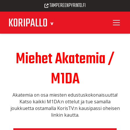
TAMPEREENPYRINTO.FI
KORIPALLO
Miehet Akatemia /
M1DA
Akatemia on osa miesten edustuskokonaisuutta!
Katso kaikki M1DA:n ottelut ja tue samalla
joukkuetta ostamalla KorisTV:n kausipassi oheisen
linkin kautta.