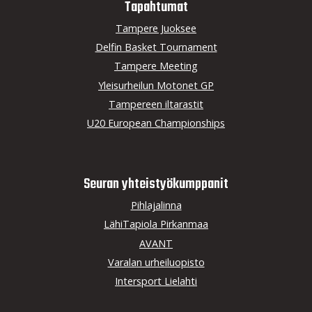
Tapahtumat
Tampere Juoksee
Delfin Basket Tournament
Tampere Meeting
Yleisurheilun Motonet GP
Tampereen iltarastit
U20 European Championships
Seuran yhteistyö­kumppanit
Pihlajalinna
LähiTapiola Pirkanmaa
AVANT
Varalan urheiluopisto
Intersport Lielahti