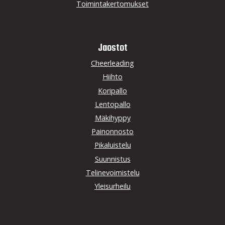
Toimintakertomukset
Jaostot
Cheerleading
Hiihto
Koripallo
Lentopallo
Mäkihyppy
Painonnosto
Pikaluistelu
Suunnistus
Telinevoimistelu
Yleisurheilu