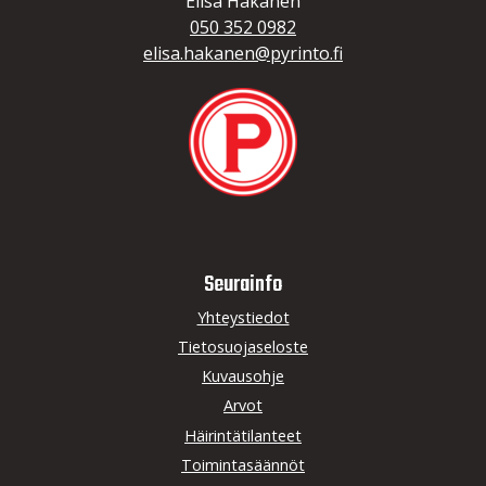
Elisa Hakanen
050 352 0982
elisa.hakanen@pyrinto.fi
Seurainfo
Yhteystiedot
Tietosuojaseloste
Kuvausohje
Arvot
Häirintätilanteet
Toimintasäännöt