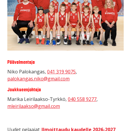
Päävalmentaja
Niko Palokangas,
041 319 9075
,
palokangas.niko@gmail.com
Joukkueenjohtaja
Marika Leirilaakso-Tyrkkö,
040 558 9277
,
mleirilaakso@gmail.com
Uudet pelaajat:
Ilmoittaudu kaudelle 2026-2027