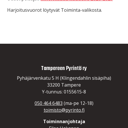
Harjoitusvuorot löytyvät Toiminta-valikosta.
Tampereen Pyrintö ry
Pyhäjärvenkatu 5 H (Klingendahlin sisäpiha)
33200 Tampere
Y-tunnus: 0155615-8
050 464 6483
(ma-pe 12-18)
toimisto@pyrinto.fi
Toiminnanjohtaja