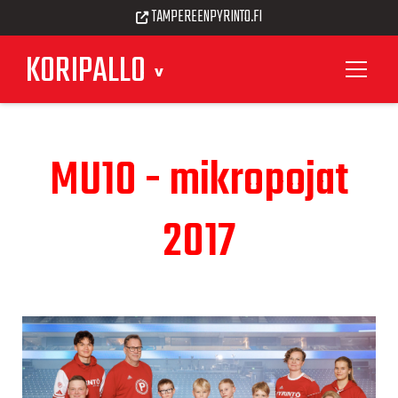
TAMPEREENPYRINTO.FI
KORIPALLO
MU10 - mikropojat
2017