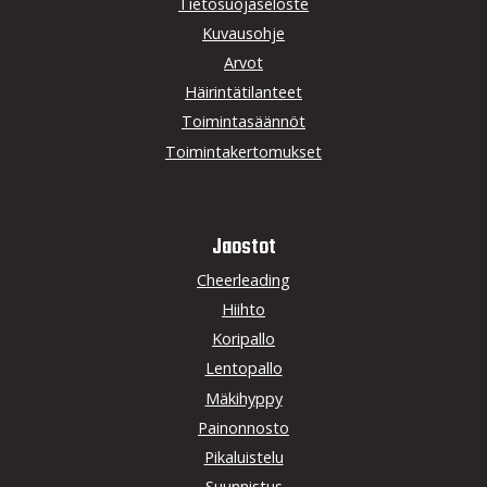
Tietosuojaseloste
Kuvausohje
Arvot
Häirintätilanteet
Toimintasäännöt
Toimintakertomukset
Jaostot
Cheerleading
Hiihto
Koripallo
Lentopallo
Mäkihyppy
Painonnosto
Pikaluistelu
Suunnistus