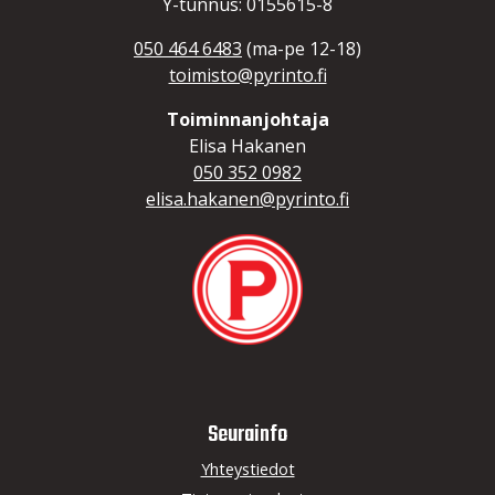
Y-tunnus: 0155615-8
050 464 6483
(ma-pe 12-18)
toimisto@pyrinto.fi
Toiminnanjohtaja
Elisa Hakanen
050 352 0982
elisa.hakanen@pyrinto.fi
Seurainfo
Yhteystiedot