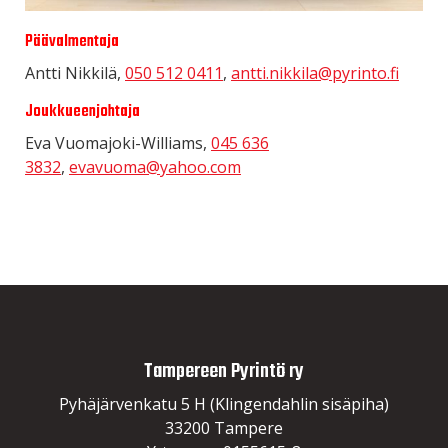
Päävalmentaja
Antti Nikkilä,
050 512 0411
,
antti.nikkila@pyrinto.fi
Joukkueenjohtaja
Eva Vuomajoki-Williams,
045 636
3832
,
evavuoma@yahoo.com
Tampereen Pyrintö ry
Pyhäjärvenkatu 5 H (Klingendahlin sisäpiha)
33200 Tampere