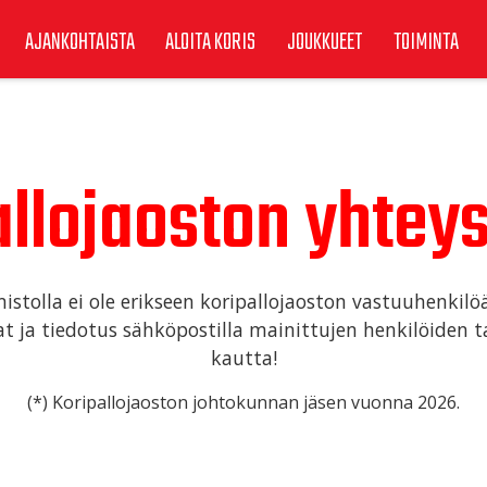
AJANKOHTAISTA
ALOITA KORIS
JOUKKUEET
TOIMINTA
allojaoston yhteys
istolla ei ole erikseen koripallojaoston vastuuhenkilöä
at ja tiedotus sähköpostilla mainittujen henkilöiden 
kautta!
(*) Koripallojaoston johtokunnan jäsen vuonna 2026.