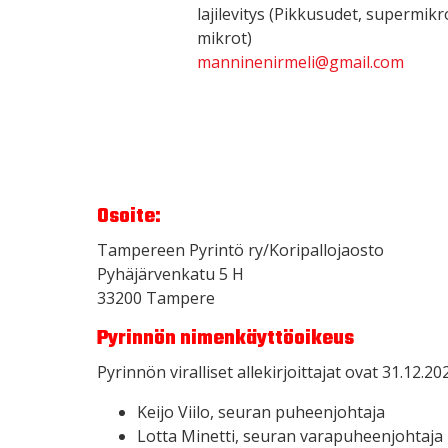
lajilevitys (Pikkusudet, supermikr
mikrot)
manninenirmeli@gmail.com
Osoite:
Tampereen Pyrintö ry/Koripallojaosto
Pyhäjärvenkatu 5 H
33200 Tampere
Pyrinnön nimenkäyttöoikeus
Pyrinnön viralliset allekirjoittajat ovat 31.12.202
Keijo Viilo, seuran puheenjohtaja
Lotta Minetti, seuran varapuheenjohtaja