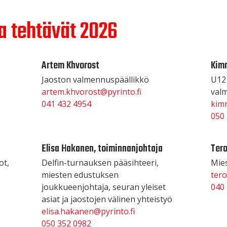
a tehtävät 2026
Artem Khvorost
Kim
Jaoston valmennuspäällikkö
U12
artem.khvorost@pyrinto.fi
val
041 432 4954
kimm
050
Elisa Hakanen, toiminnanjohtaja
Tero
ot,
Delfin-turnauksen pääsihteeri,
Mies
miesten edustuksen
tero
joukkueenjohtaja, seuran yleiset
040
asiat ja jaostojen välinen yhteistyö
elisa.hakanen@pyrinto.fi
050 352 0982