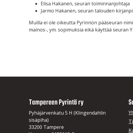
Elisa Hakanen, seuran toiminnanjohtaja
Jarmo Hakanen, seuran talouden kirjanpi
Muilla ei ole oikeutta Pyrinnön pääseuran nimi
mainos-, ym. sopimuksia eikä käyttää seuran Y
Tampereen Pyrintö ry
S
Y
Pyhäjärvenkatu 5 H (Klingendahlin
sisäpiha)
T
33200 Tampere
K