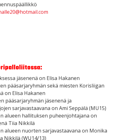
mennuspäällikkö
inalle20@hotmail.com
ipalloliitossa:
tuksessa jäsenenä on Elisa Hakanen
isten pääsarjaryhmän sekä miesten Korisliigan
ä on Elisa Hakanen
ten pääsarjaryhmän jäsenenä ja
rjojen sarjavastaavana on Ami Seppälä (MU15)
sen alueen hallituksen puheenjohtajana on
nä Tiia Nikkilä
isen alueen nuorten sarjavastaavana on Monika
ia Nikkilä (WU14/13)