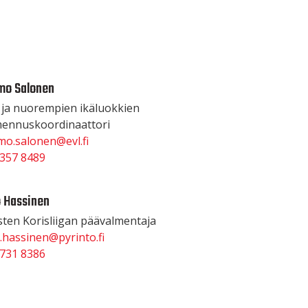
mo Salonen
 ja nuorempien ikäluokkien
mennuskoordinaattori
o.salonen@evl.fi
 357 8489
 Hassinen
ten Korisliigan päävalmentaja
.hassinen@pyrinto.fi
 731 8386