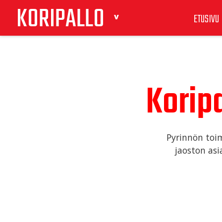
KORIPALLO
ETUSIVU
Korip
Pyrinnön toim
jaoston asi