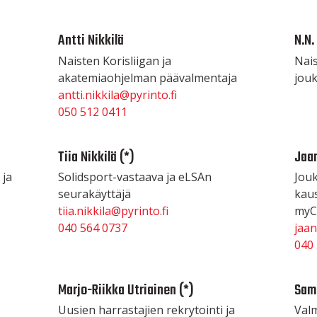
Antti Nikkilä
N.N.
Naisten Korisliigan ja
Nai
akatemiaohjelman päävalmentaja
jou
antti.nikkila@pyrinto.fi
050 512 0411
Tiia Nikkilä (*)
Jaan
 ja
Solidsport-vastaava ja eLSAn
Jouk
seurakäyttäjä
kau
tiia.nikkila@pyrinto.fi
myCl
040 564 0737
jaa
040
Marjo-Riikka Utriainen (*)
Sami
Uusien harrastajien rekrytointi ja
Valm