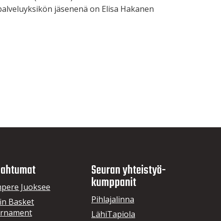
apalveluyksikön jäsenenä on Elisa Hakanen
ahtumat
Seuran yhteistyö­
kumppanit
pere Juoksee
Pihlajalinna
in Basket
rnament
LähiTapiola