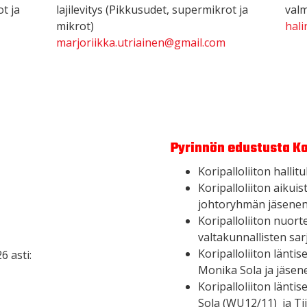
ot ja
lajilevitys (Pikkusudet, supermikrot ja
val
mikrot)
hal
marjoriikka.utriainen@gmail.com
Pyrinnön edustusta Kor
Koripalloliiton halli
Koripalloliiton aiku
johtoryhmän jäsenen
Koripalloliiton nuor
valtakunnallisten sa
Koripalloliiton länti
6 asti:
Monika Sola ja jäsene
Koripalloliiton länt
Sola (WU12/11) ja Ti