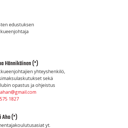
sten edustuksen
kkueenjohtaja
a Hännikäinen (*)
kueenjohtajien yhteyshenkilö,
simaksulaskutukset sekä
ubin opastus ja ohjeistus
nahan@gmail.com
 575 1827
 Aho (*)
entajakoulutusasiat yt.