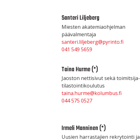
Santeri Liljeberg
Miesten akatemiaohjelman
päävalmentaja
santeri.liljeberg@pyrinto.fi
041 549 5659
Taina Hurme (*)
Jaoston nettisivut sekä toimitsija-
tilastointikoulutus
taina.hurme@kolumbus.fi
044 575 0527
Irmeli Manninen (*)
Uusien harrastajien rekrytointi ja