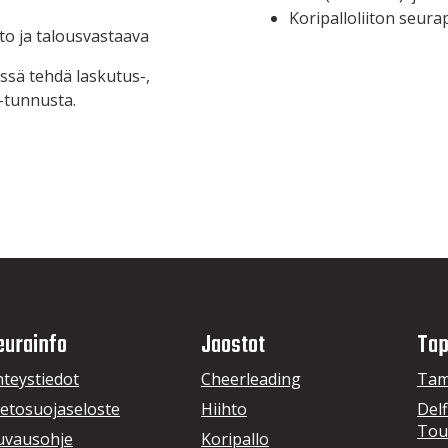
Koripalloliiton seur
to ja talousvastaava
ssä tehdä laskutus-,
-tunnusta.
eurainfo
Jaostot
Tap
hteystiedot
Cheerleading
Tam
ietosuojaseloste
Hiihto
Delf
Tou
uvausohje
Koripallo