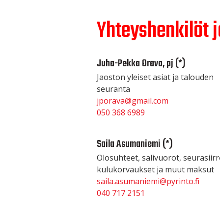
Yhteyshenkilöt j
Juha-Pekka Orava, pj (*)
Jaoston yleiset asiat ja talouden
seuranta
jporava@gmail.com
050 368 6989
Saila Asumaniemi (*)
Olosuhteet, salivuorot, seurasiirr
kulukorvaukset ja muut maksut
saila.asumaniemi@pyrinto.fi
040 717 2151