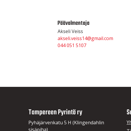
Päävalmentaja
Akseli Veiss
akseli.veiss14@gmail.com
044 051 5107
Tampereen Pyrintö ry
S
Y
Pyhäjärvenkatu 5 H (Klingendahlin
sisäpiha)