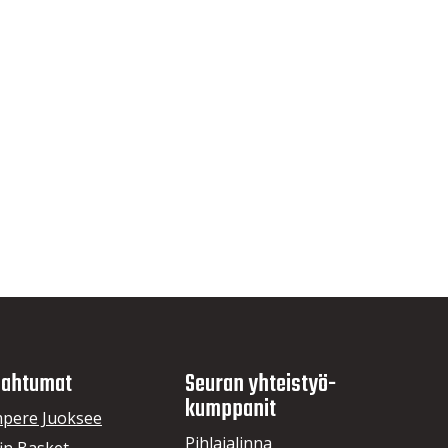
ahtumat
Seuran yhteistyö­
kumppanit
pere Juoksee
Pihlajalinna