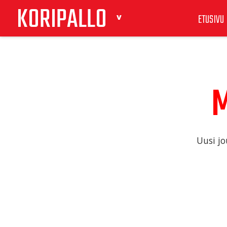
KORIPALLO
ETUSIVU
M
Uusi jo