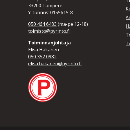
T
33200 Tampere
K
Y-tunnus: 0155615-8
A
050 464 6483
(ma-pe 12-18)
Hä
toimisto@pyrinto.fi
T
Toiminnanjohtaja
T
Elisa Hakanen
050 352 0982
elisa.hakanen@pyrinto.fi