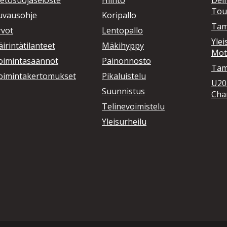
ietosuojaseloste
Hiihto
Delf
Tou
uvausohje
Koripallo
Tam
rvot
Lentopallo
Ylei
irintätilanteet
Mäkihyppy
Mot
oimintasäännöt
Painonnosto
Tamp
oimintakertomukset
Pikaluistelu
U20
Suunnistus
Cha
Telinevoimistelu
Yleisurheilu