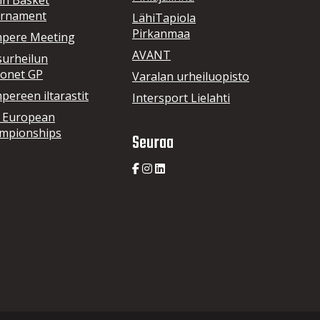
in Basket
rnament
LähiTapiola
Pirkanmaa
pere Meeting
AVANT
surheilun
onet GP
Varalan urheiluopisto
ereen iltarastit
Intersport Lielahti
 European
mpionships
Seuraa