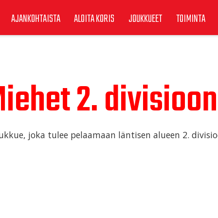
AJANKOHTAISTA
ALOITA KORIS
JOUKKUEET
TOIMINTA
iehet 2. divisioo
ukkue, joka tulee pelaamaan läntisen alueen 2. divisi