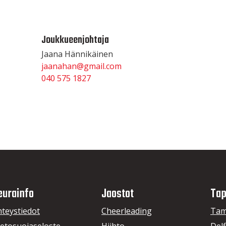
Joukkueenjohtaja
Jaana Hännikäinen
jaanahan@gmail.com
040 575 1827
eurainfo
Jaostot
Tap
hteystiedot
Cheerleading
Tam