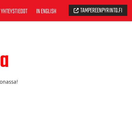
TAMPEREENPYRINTO.FI
YHTEYSTIEDOT
IN ENGLISH
na
oonassa!