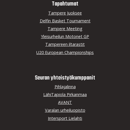
Tapahtumat
Tampere Juoksee
Delfin Basket Tournament
Tampere Meeting
Yleisurheilun Motonet GP
Tampereen iltarastit
U20 European Championships
Seuran yhteistyö­kumppanit
Pihlajalinna
LähiTapiola Pirkanmaa
AVANT
Varalan urheiluopisto
Intersport Lielahti