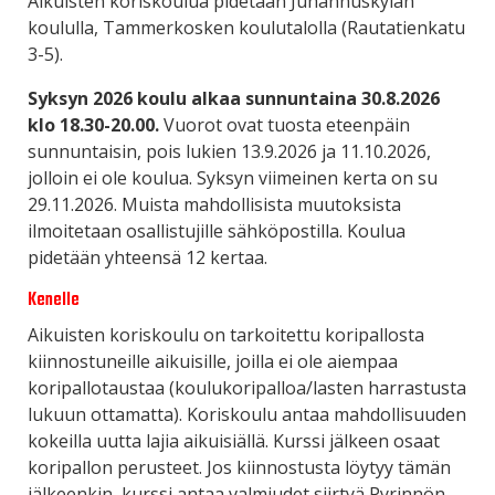
Aikuisten koriskoulua pidetään Juhannuskylän
koululla, Tammerkosken koulutalolla (Rautatienkatu
3-5).
Syksyn 2026 koulu alkaa sunnuntaina 30.8.2026
klo 18.30-20.00.
Vuorot ovat tuosta eteenpäin
sunnuntaisin, pois lukien 13.9.2026 ja 11.10.2026,
jolloin ei ole koulua. Syksyn viimeinen kerta on su
29.11.2026. Muista mahdollisista muutoksista
ilmoitetaan osallistujille sähköpostilla. Koulua
pidetään yhteensä 12 kertaa.
Kenelle
Aikuisten koriskoulu on tarkoitettu koripallosta
kiinnostuneille aikuisille, joilla ei ole aiempaa
koripallotaustaa (koulukoripalloa/lasten harrastusta
lukuun ottamatta). Koriskoulu antaa mahdollisuuden
kokeilla uutta lajia aikuisiällä. Kurssi jälkeen osaat
koripallon perusteet. Jos kiinnostusta löytyy tämän
jälkeenkin, kurssi antaa valmiudet siirtyä Pyrinnön