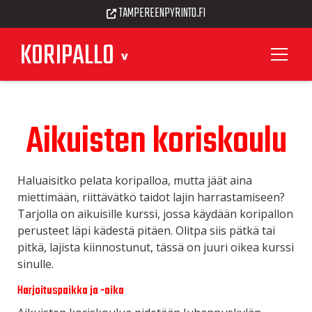
TAMPEREENPYRINTO.FI
KORIPALLO
Aikuisten koriskoulu
Haluaisitko pelata koripalloa, mutta jäät aina
miettimään, riittävätkö taidot lajin harrastamiseen?
Tarjolla on aikuisille kurssi, jossa käydään koripallon
perusteet läpi kädestä pitäen. Olitpa siis pätkä tai
pitkä, lajista kiinnostunut, tässä on juuri oikea kurssi
sinulle.
Harjoituspaikka ja -aika