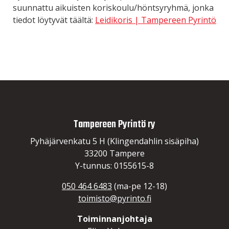
suunnattu aikuisten koriskoulu/höntsyryhmä, jonka
tiedot löytyvät täältä:
Leidikoris | Tampereen Pyrintö
Tampereen Pyrintö ry
Pyhäjärvenkatu 5 H (Klingendahlin sisäpiha)
33200 Tampere
Y-tunnus: 0155615-8
050 464 6483
(ma-pe 12-18)
toimisto@pyrinto.fi
Toiminnanjohtaja