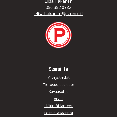
Elisa Hakanen
050 352 0982
elisa.hakanen@pyrinto.fi
Seurainfo
Yhteystiedot
Tietosuojaseloste
Kuvausohje
Arvot
Häirintätilanteet
Toimintasäännöt