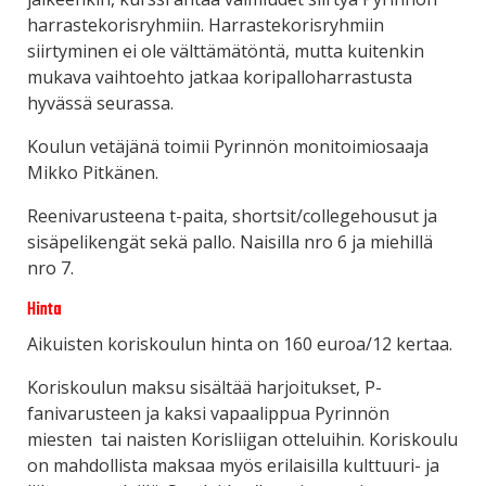
harrastekorisryhmiin. Harrastekorisryhmiin
siirtyminen ei ole välttämätöntä, mutta kuitenkin
mukava vaihtoehto jatkaa koripalloharrastusta
hyvässä seurassa.
Koulun vetäjänä toimii Pyrinnön monitoimiosaaja
Mikko Pitkänen.
Reenivarusteena t-paita, shortsit/collegehousut ja
sisäpelikengät sekä pallo. Naisilla nro 6 ja miehillä
nro 7.
Hinta
Aikuisten koriskoulun hinta on
160 euroa/12 kertaa.
Koriskoulun maksu sisältää harjoitukset, P-
fanivarusteen ja kaksi vapaalippua Pyrinnön
miesten tai naisten Korisliigan otteluihin. Koriskoulu
on mahdollista maksaa myös erilaisilla kulttuuri- ja