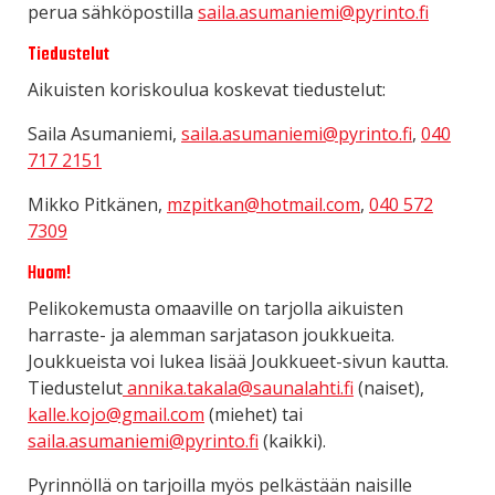
perua sähköpostilla
saila.asumaniemi@pyrinto.fi
Tiedustelut
Aikuisten koriskoulua koskevat tiedustelut:
Saila Asumaniemi,
saila.asumaniemi@pyrinto.fi
,
040
717 2151
Mikko Pitkänen,
mzpitkan@hotmail.com
,
040 572
7309
Huom!
Pelikokemusta omaaville on tarjolla aikuisten
harraste- ja alemman sarjatason joukkueita.
Joukkueista voi lukea lisää Joukkueet-sivun kautta.
Tiedustelut
annika.takala@saunalahti.fi
(naiset),
kalle.kojo@gmail.com
(miehet) tai
saila.asumaniemi@pyrinto.fi
(kaikki).
Pyrinnöllä on tarjoilla myös pelkästään naisille