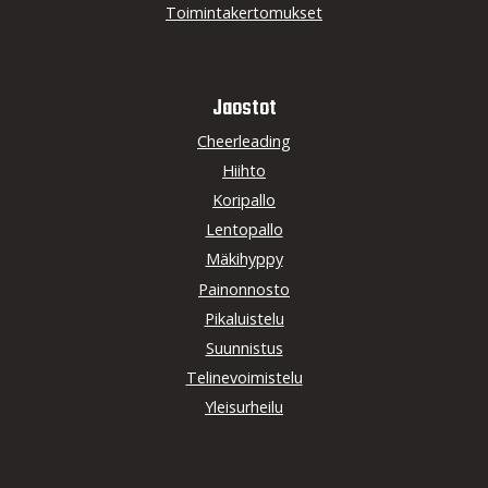
Toimintakertomukset
Jaostot
Cheerleading
Hiihto
Koripallo
Lentopallo
Mäkihyppy
Painonnosto
Pikaluistelu
Suunnistus
Telinevoimistelu
Yleisurheilu