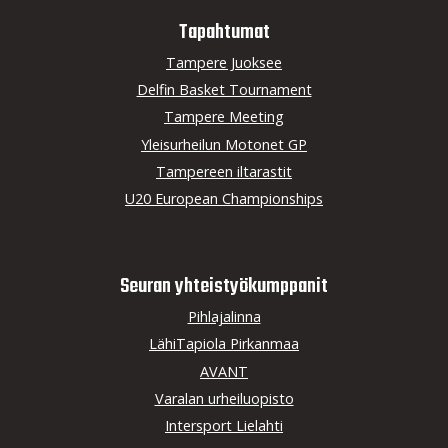
Tapahtumat
Tampere Juoksee
Delfin Basket Tournament
Tampere Meeting
Yleisurheilun Motonet GP
Tampereen iltarastit
U20 European Championships
Seuran yhteistyö­kumppanit
Pihlajalinna
LähiTapiola Pirkanmaa
AVANT
Varalan urheiluopisto
Intersport Lielahti