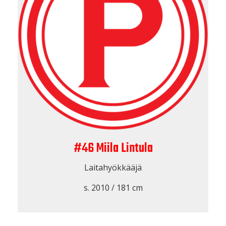
#46 Miila Lintula
Laitahyökkääjä
s. 2010 / 181 cm