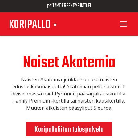
TAMPEREENPYRINTO.FI
KORIPALLO
Naiset Akatemia
Naisten Akatemia-joukkue on osa naisten
edustuskokonaisuutta! Akatemian pelit naisten 1.
divisioonassa näet Pyrinnön pääsarjakausikortilla,
Family Premium -kortilla tai naisten kausikortilla.
Muuten aikuisten pääsyliput 5 euroa.
Koripalloliiton tulospalvelu