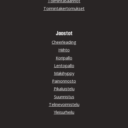
Toimintasäännöt
Toimintakertomukset
Jaostot
Cheerleading
Hiihto
Koripallo
Lentopallo
Mäkihyppy
Painonnosto
Pikaluistelu
Suunnistus
Telinevoimistelu
Yleisurheilu