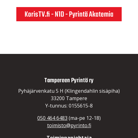
KorisTV.fi - N1D - Pyrintö Akatemia
Tampereen Pyrintö ry
Pyhäjärvenkatu 5 H (Klingendahlin sisäpiha)
33200 Tampere
Y-tunnus: 0155615-8
050 464 6483
(ma-pe 12-18)
toimisto@pyrinto.fi
Toiminnanjohtaja