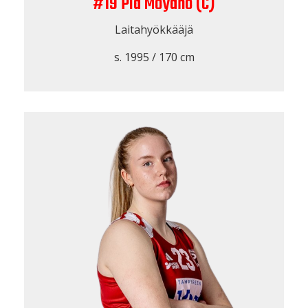
#19 Pia Moyano (C)
Laitahyökkääjä
s. 1995 / 170 cm