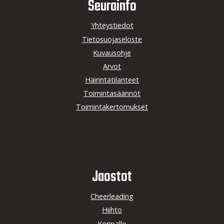
Seurainfo
Yhteystiedot
Tietosuojaseloste
Kuvausohje
Arvot
Häirintätilanteet
Toimintasäännöt
Toimintakertomukset
Jaostot
Cheerleading
Hiihto
Koripallo