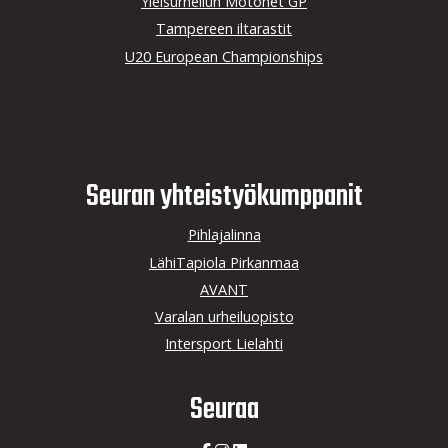
Yleisurheilun Motonet GP
Tampereen iltarastit
U20 European Championships
Seuran yhteistyö­kumppanit
Pihlajalinna
LähiTapiola Pirkanmaa
AVANT
Varalan urheiluopisto
Intersport Lielahti
Seuraa