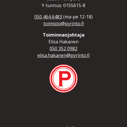
Y-tunnus: 0155615-8
050 464 6483
(ma-pe 12-18)
toimisto@pyrinto.fi
Toiminnanjohtaja
Elisa Hakanen
050 352 0982
elisa.hakanen@pyrinto.fi