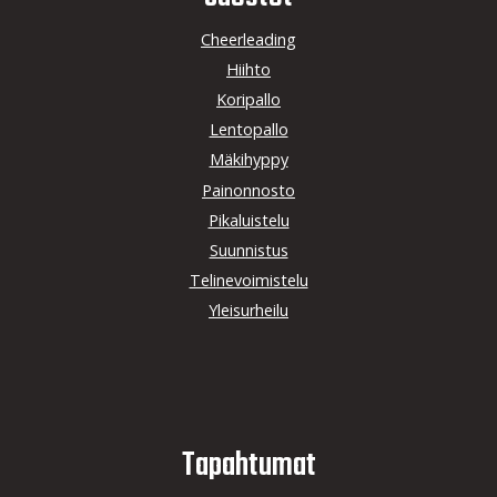
Cheerleading
Hiihto
Koripallo
Lentopallo
Mäkihyppy
Painonnosto
Pikaluistelu
Suunnistus
Telinevoimistelu
Yleisurheilu
Tapahtumat