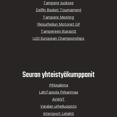
Tampere Juoksee
Delfin Basket Tournament
Tampere Meeting
Yleisurheilun Motonet GP
Tampereen iltarastit
U20 European Championships
Seuran yhteistyö­kumppanit
Pihlajalinna
LähiTapiola Pirkanmaa
AVANT
Varalan urheiluopisto
Intersport Lielahti