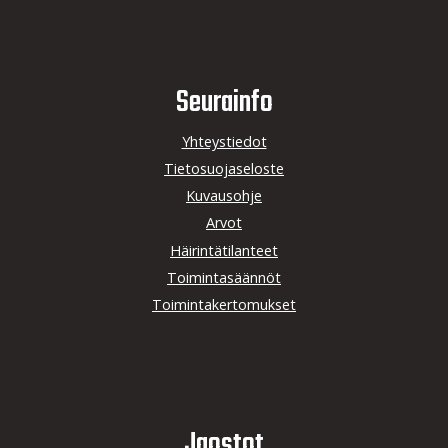
Seurainfo
Yhteystiedot
Tietosuojaseloste
Kuvausohje
Arvot
Häirintätilanteet
Toimintasäännöt
Toimintakertomukset
Jaostot