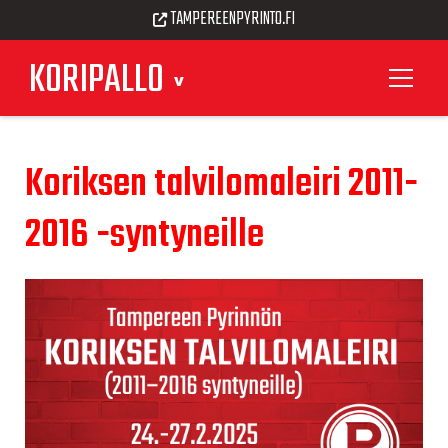
TAMPEREENPYRINTO.FI
KORIPALLO
Koriksen talvilomaleiri 2011-
2016 -syntyneille