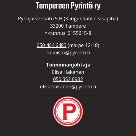
Tampereen Pyrintö ry
Pyhäjärvenkatu 5 H (Klingendahlin sisäpiha)
33200 Tampere
Y-tunnus: 0155615-8
050 464 6483
(ma-pe 12-18)
toimisto@pyrinto.fi
Toiminnanjohtaja
Elisa Hakanen
050 352 0982
elisa.hakanen@pyrinto.fi