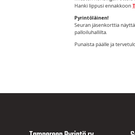
Hanki lippusi ennakkoon
T
Pyrintöläinen!
Seuran jäsenkorttia näyttä
palloiluhallilta.
Punaista päälle ja tervetulo