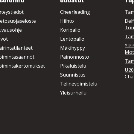
eurainfo
Jaostot
Ta
hteystiedot
Cheerleading
Tam
ietosuojaseloste
Hiihto
Delf
Tou
uvausohje
Koripallo
Tam
rvot
Lentopallo
Ylei
irintätilanteet
Mäkihyppy
Mot
oimintasäännöt
Painonnosto
Tamp
oimintakertomukset
Pikaluistelu
U20
Suunnistus
Cha
Telinevoimistelu
Yleisurheilu