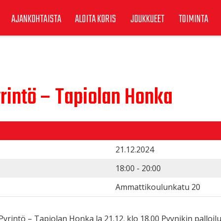
AJANKOHTAISTA
ALOITA KORIS
JOUKKUEET
TOIMINTA
yrintö – Tapiolan Honka
21.12.2024
18:00 - 20:00
Ammattikoulunkatu 20
Pyrintö – Tapiolan Honka la 21.12. klo 18.00 Pyynikin palloilu