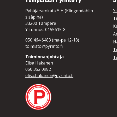
Tampereen Pyrintö ry
S
Y
Pyhäjärvenkatu 5 H (Klingendahlin
sisäpiha)
T
33200 Tampere
K
Y-tunnus: 0155615-8
A
050 464 6483
(ma-pe 12-18)
Hä
toimisto@pyrinto.fi
T
Toiminnanjohtaja
T
Elisa Hakanen
050 352 0982
elisa.hakanen@pyrinto.fi