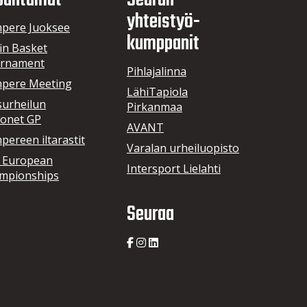
pahtumat
Seuran
yhteistyö­
pere Juoksee
kumppanit
in Basket
rnament
Pihlajalinna
pere Meeting
LähiTapiola
surheilun
Pirkanmaa
onet GP
AVANT
ereen iltarastit
Varalan urheiluopisto
 European
Intersport Lielahti
mpionships
Seuraa