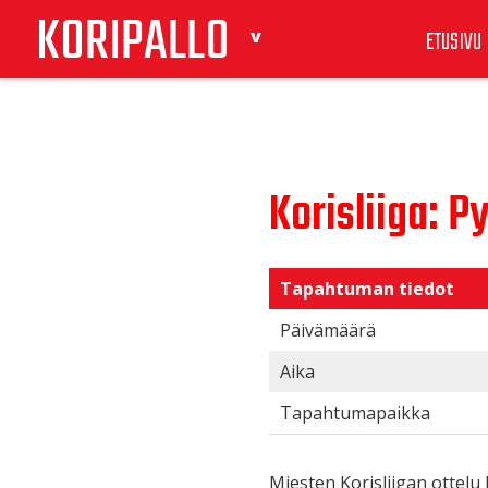
KORIPALLO
ETUSIVU
Korisliiga: P
Tapahtuman tiedot
Päivämäärä
Aika
Tapahtumapaikka
Miesten Korisliigan ottelu 