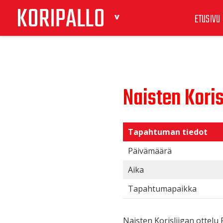
KORIPALLO
ETUSIVU
Naisten Koris
Tapahtuman tiedot
Päivämäärä
Aika
Tapahtumapaikka
Naisten Korisliigan ottelu P