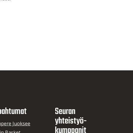
pahtumat
Seuran
yhteistyö­
pere Juoksee
kumppanit
in Basket