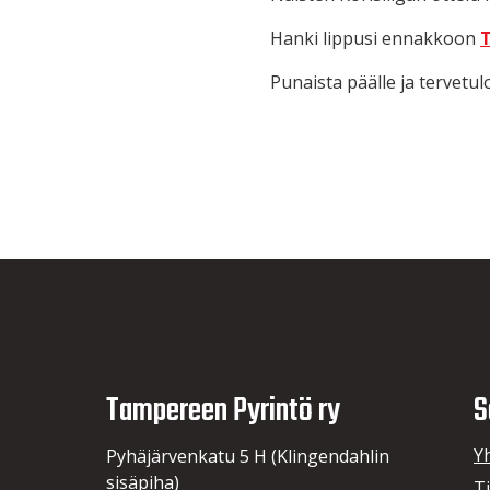
Hanki lippusi ennakkoon
T
Punaista päälle ja tervetulo
Tampereen Pyrintö ry
S
Y
Pyhäjärvenkatu 5 H (Klingendahlin
sisäpiha)
T