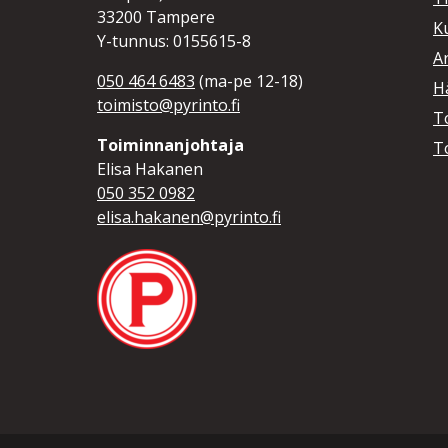
33200 Tampere
K
Y-tunnus: 0155615-8
A
050 464 6483
(ma-pe 12-18)
Hä
toimisto@pyrinto.fi
T
Toiminnanjohtaja
T
Elisa Hakanen
050 352 0982
elisa.hakanen@pyrinto.fi