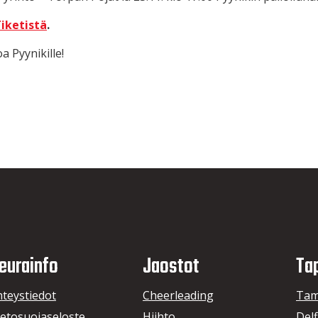
iketistä
.
a Pyynikille!
eurainfo
Jaostot
Ta
hteystiedot
Cheerleading
Tam
ietosuojaseloste
Hiihto
Delf