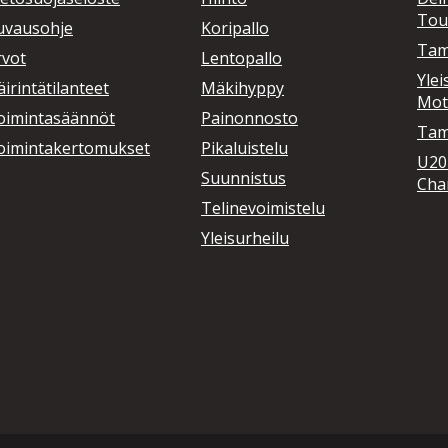
Tou
uvausohje
Koripallo
Tam
rvot
Lentopallo
Ylei
irintätilanteet
Mäkihyppy
Mot
oimintasäännöt
Painonnosto
Tamp
oimintakertomukset
Pikaluistelu
U20
Suunnistus
Cha
Telinevoimistelu
Yleisurheilu