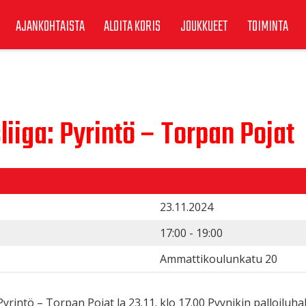
AJANKOHTAISTA
ALOITA KORIS
JOUKKUEET
TOIMINTA
liiga: Pyrintö – Torpan Pojat
23.11.2024
17:00 - 19:00
Ammattikoulunkatu 20
yrintö – Torpan Pojat la 23.11. klo 17.00 Pyynikin palloiluhal