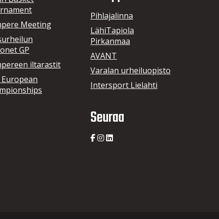
rnament
Pihlajalinna
pere Meeting
LähiTapiola
surheilun
Pirkanmaa
onet GP
AVANT
ereen iltarastit
Varalan urheiluopisto
 European
Intersport Lielahti
mpionships
Seuraa